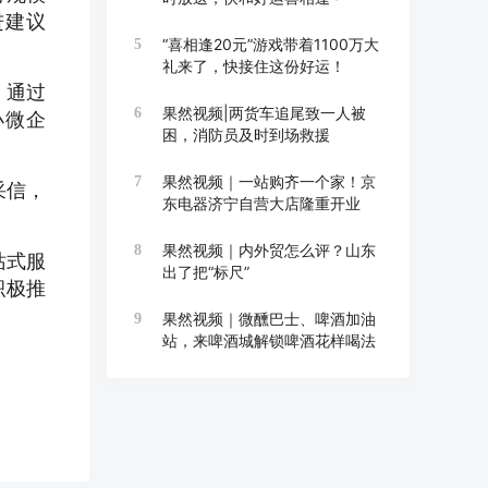
进建议
“喜相逢20元”游戏带着1100万大
5
礼来了，快接住这份好运！
，通过
果然视频|两货车追尾致一人被
6
小微企
困，消防员及时到场救援
果然视频｜一站购齐一个家！京
7
采信，
东电器济宁自营大店隆重开业
果然视频｜内外贸怎么评？山东
8
站式服
出了把“标尺”
积极推
果然视频｜微醺巴士、啤酒加油
9
站，来啤酒城解锁啤酒花样喝法