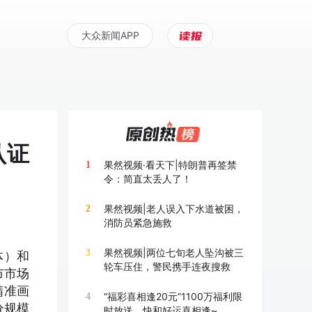
大众新闻APP
认证
果然视频·看天下|特朗普再签禁
1
令：简直太丢人了！
果然视频|老人误入下水道被困，
2
消防员紧急施救
果然视频|两位七旬老人坠沟被三
3
体）和
轮车压住，警民携手连夜搜救
市市场
精准画
“福彩喜相逢20元”1100万福利限
4
分规模
时放送，快和好运喜相逢~