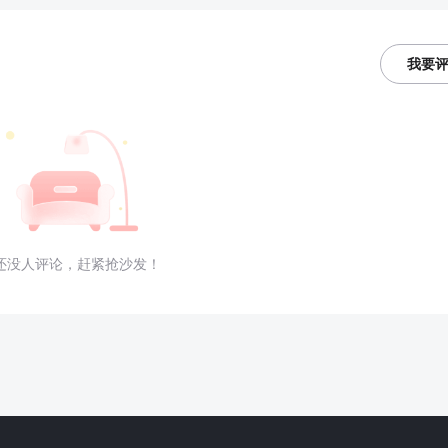
我要
还没人评论，赶紧抢沙发！