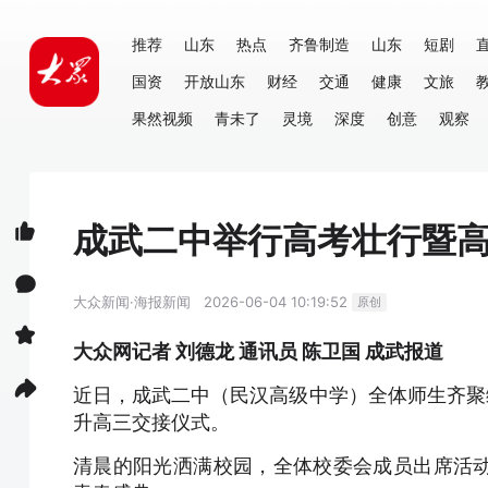
推荐
山东
热点
齐鲁制造
山东
短剧
国资
开放山东
财经
交通
健康
文旅
果然视频
青未了
灵境
深度
创意
观察
成武二中举行高考壮行暨
大众新闻·海报新闻
2026-06-04 10:19:52
原创
大众网记者 刘德龙 通讯员 陈卫国 成武报道
近日，成武二中（民汉高级中学）全体师生齐聚
升高三交接仪式。
清晨的阳光洒满校园，全体校委会成员出席活