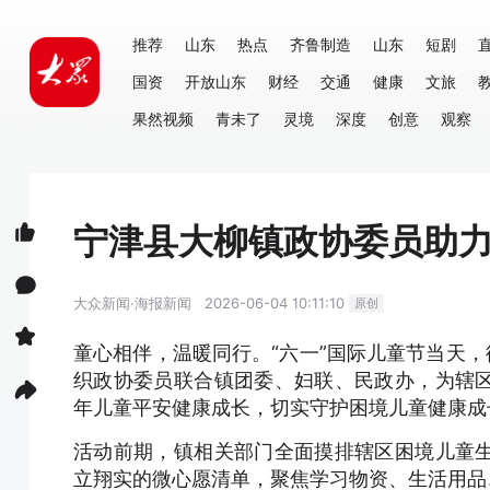
推荐
山东
热点
齐鲁制造
山东
短剧
国资
开放山东
财经
交通
健康
文旅
果然视频
青未了
灵境
深度
创意
观察
宁津县大柳镇政协委员助力
大众新闻·海报新闻
2026-06-04 10:11:10
原创
童心相伴，温暖同行。“六一”国际儿童节当天，
织政协委员联合镇团委、妇联、民政办，为辖
年儿童平安健康成长，切实守护困境儿童健康成
活动前期，镇相关部门全面摸排辖区困境儿童
立翔实的微心愿清单，聚焦学习物资、生活用品