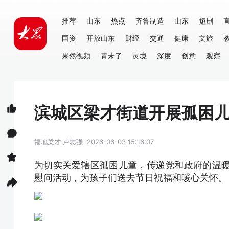
推荐
山东
热点
齐鲁制造
山东
短剧
国资
开放山东
财经
交通
健康
文旅
果然视频
青未了
灵境
深度
创意
观察
滨城区梁才街道开展孤困
福地梁才
卢志强
2026-06-03 15:16:07
为切实关爱辖区孤困儿童，传递党和政府的温暖，
慰问活动，为孩子们送去节日祝福和暖心关怀。