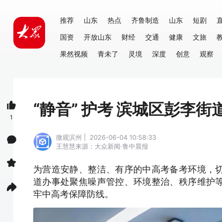
推荐
山东
热点
齐鲁制造
山东
短剧
国资
开放山东
财经
交通
健康
文旅
果然视频
青未了
灵境
深度
创意
观察
“静音” 护考 滨城区彭李
1
微观滨州 | 2026-06-04 10:58:33
王慧慧
来源：大众新闻·鲁中晨报
为营造安静、整洁、有序的中高考备考环境，
道办事处聚焦噪声管控、环境整治、秩序维护
牢中高考保障防线。