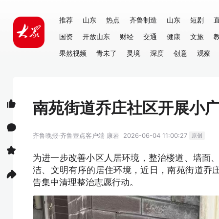
推荐
山东
热点
齐鲁制造
山东
短剧
国资
开放山东
财经
交通
健康
文旅
果然视频
青未了
灵境
深度
创意
观察
南苑街道乔庄社区开展小
齐鲁晚报·齐鲁壹点客户端
康岩
2026-06-04 11:00:27
原创
为进一步改善小区人居环境，整治楼道、墙面、公
洁、文明有序的居住环境，近日，南苑街道乔
告集中清理整治志愿行动。