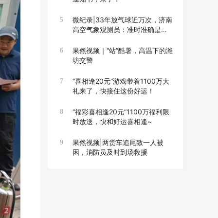
微纪录|33年放气球近万次，济南
5
高空气象观测员：准时准确是底
线
果然视频｜“站”酷暑，高温下的潍
6
坊交警
“喜相逢20元”游戏带着1100万大
7
礼来了，快接住这份好运！
“福彩喜相逢20元”1100万福利限
8
时放送，快和好运喜相逢~
果然视频|两货车追尾致一人被
9
困，消防员及时到场救援