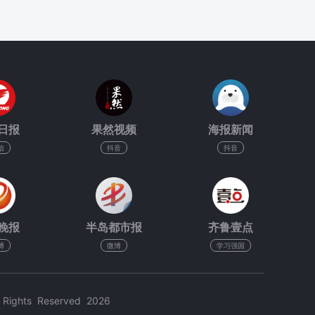
日报
果然视频
海报新闻
信
抖音
抖音
晚报
半岛都市报
齐鲁壹点
博
微博
学习强国
hts Reserved 2026