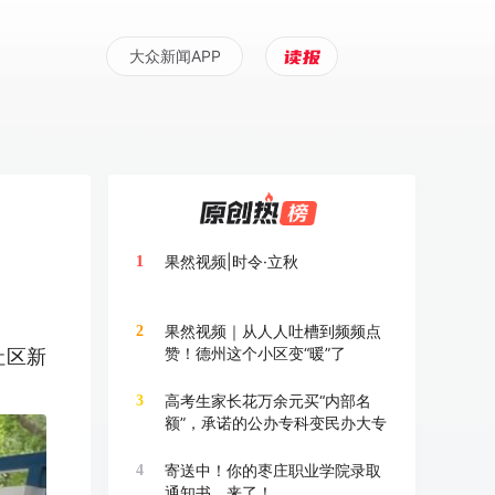
大众新闻APP
果然视频|时令·立秋
1
果然视频｜从人人吐槽到频频点
2
赞！德州这个小区变“暖”了
社区新
高考生家长花万余元买“内部名
3
额”，承诺的公办专科变民办大专
寄送中！你的枣庄职业学院录取
4
通知书，来了！