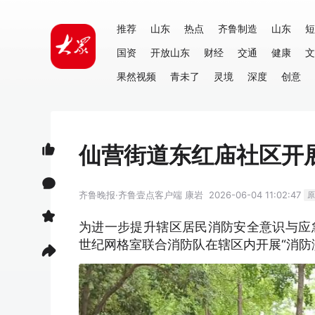
推荐
山东
热点
齐鲁制造
山东
短
国资
开放山东
财经
交通
健康
文
果然视频
青未了
灵境
深度
创意
仙营街道东红庙社区开
齐鲁晚报·齐鲁壹点客户端
康岩
2026-06-04 11:02:47
原
为进一步提升辖区居民消防安全意识与应
世纪网格室联合消防队在辖区内开展“消防