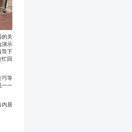
器的关
边演示
指导下
连忙回
技巧等
员一一
格内居