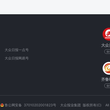
大众
大众日报一点号
微
大众日报网易号
齐鲁
微
3
鲁公网安备 37010202001823号 大众报业集团 版权所有(C) All Rig