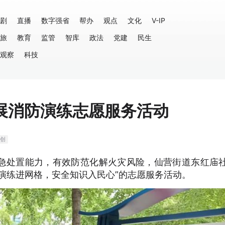
剧
直播
数字强省
帮办
观点
文化
V-IP
旅
教育
监管
智库
政法
党建
民生
观察
科技
展消防演练志愿服务活动
创
急处置能力，有效防范化解火灾风险，仙营街道东红庙
演练进网格，安全知识入民心”的志愿服务活动。