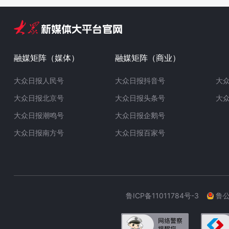
融媒矩阵（媒体）
融媒矩阵（商业）
大众日报人民号
大众日报抖音号
大
大众日报北京号
大众日报头条号
大
大众日报潮鸣号
大众日报企鹅号
大众日报南方号
大众日报百家号
鲁ICP备11011784号-3
鲁公网