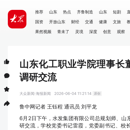
推荐
山东
热点
齐鲁制造
山东
短剧
国资
开放山东
财经
交通
健康
文旅
果然视频
青未了
灵境
深度
创意
观察
山东化工职业学院理事长
调研交流
大众新闻·海报新闻
2026-06-04 11:21:14
原创
鲁中网记者 王钰程 通讯员 刘平龙
6月2日下午，水发集团有限公司总规划师、山
研交流，学校党委书记雷霞，党委副书记、校