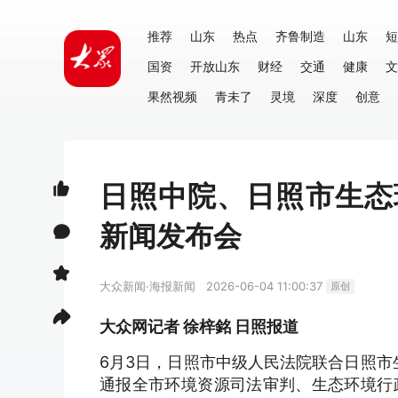
推荐
山东
热点
齐鲁制造
山东
短
国资
开放山东
财经
交通
健康
文
果然视频
青未了
灵境
深度
创意
日照中院、日照市生态
新闻发布会
大众新闻·海报新闻
2026-06-04 11:00:37
原创
大众网记者 徐梓銘 日照报道
6月3日，日照市中级人民法院联合日照市
通报全市环境资源司法审判、生态环境行