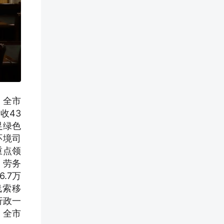
，全市
收43
足绿色
环境司
重点领
、劳务
.7万
线索移
行政一
，全市