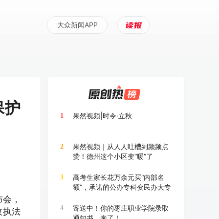
大众新闻APP
保护
果然视频|时令·立秋
1
果然视频｜从人人吐槽到频频点
2
赞！德州这个小区变“暖”了
高考生家长花万余元买“内部名
3
额”，承诺的公办专科变民办大专
布会，
寄送中！你的枣庄职业学院录取
4
政执法
通知书，来了！