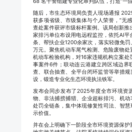
68 名干警组建专业化审判队伍，打造“一
随后，市生态环境局负责人现场通报 20
获多项省级、市级集体与个人荣誉，“无感
查处案件获评市级标杆案例。该局创新推出
家排污单位布设用电远程监控，依托AI平台
条、帮扶企业1200余家次，落实轻微免罚
万元。聚焦机动车尾气检测、危险废物处
机动车检验机构，对16家违规机构立案处
事案件6件；联动连云港建立跨区域边界
查、联合抽查、全平台闭环监管等举措规
设，锻造专业化生态环境执法铁军。
发布会同步发布了2025年度全市环境
物、非法捕捞捕猎、企业超标排污、机动
处罚全链条，集中体现修复性司法、智慧
示价值。
并在会上明确下一阶段全市环境资源保护重