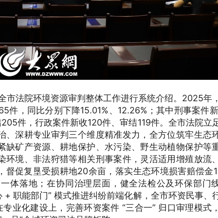
年全市法院环境资源审判整体工作进行系统介绍。2025年
5件，同比分别下降15.01%、12.26%；其中刑事案件新
205件，行政案件新收120件、审结119件。全市法院立
治、深耕专业审判三个维度精准发力，全方位筑牢生态
紧缺矿产资源、耕地保护、水污染、野生动植物保护等
染环境、非法狩猎等相关刑事案件，灵活适用增殖放流
督促复垦受损耕地20余亩，落实生态环境损害赔偿金16
复一体落地；在协同治理层面，健全法检公及环保部门
心 + 职能部门” 模式推进纠纷前端化解，全市环资民事、
1%；在专业化建设上，完善环资案件 “三合一” 归口审理模式