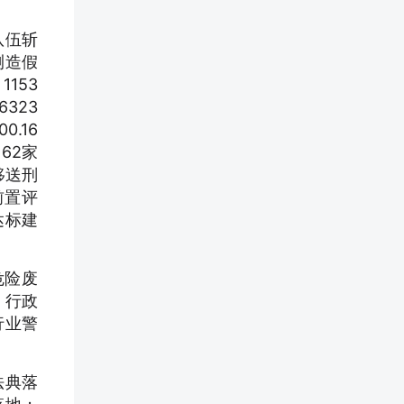
队伍斩
测造假
153
323
.16
62家
移送刑
前置评
达标建
危险废
、行政
行业警
法典落