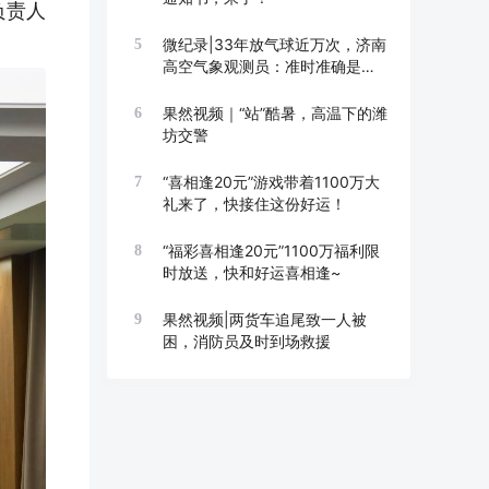
负责人
微纪录|33年放气球近万次，济南
5
高空气象观测员：准时准确是底
线
果然视频｜“站”酷暑，高温下的潍
6
坊交警
“喜相逢20元”游戏带着1100万大
7
礼来了，快接住这份好运！
“福彩喜相逢20元”1100万福利限
8
时放送，快和好运喜相逢~
果然视频|两货车追尾致一人被
9
困，消防员及时到场救援