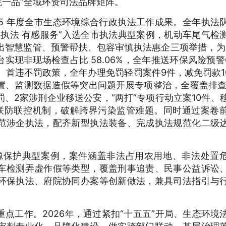
院一品”全域环资司法品牌矩阵。
25 年度全市生态环境综合行政执法工作成果。全年执法
执法 有感服务”入选全市执法典型案例，机动车尾气检
智慧监管、预警帮扶、包容审慎执法惠企三项举措，为 1
实现非现场检查占比 58.06%，全年推送环保风险预警6
、首违不罚政策，全年办理免罚轻罚案件9件，减免罚款100
置、监测数据造假等突出问题开展专项整治，全覆盖排查
罚、2家涉刑企业移送公安，“两打”专项行动立案10件、
联防联控机制，破解跨界污染监管难题。同时通过案卷
范涉企执法，配齐新型执法装备、完成执法规范化二级
资源保护典型案例，案件涵盖非法占用农用地、非法处置
车检测弄虚作假等类型，覆盖刑事追责、民事公益诉讼
环保执法、府院协同办案等创新做法，兼具司法指引与
点工作。2026年，通过紧扣“十五五”开局、生态环境