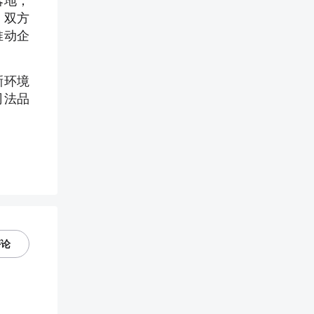
落地；
。双方
推动企
晰环境
司法品
评论