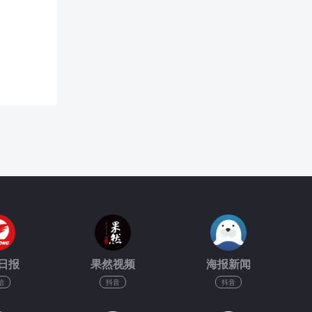
日报
果然视频
海报新闻
信
抖音
抖音