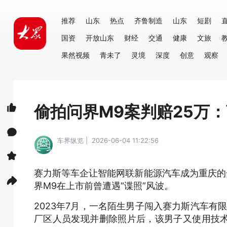
推荐
山东
热点
齐鲁制造
山东
短剧
国资
开放山东
财经
交通
健康
文旅
果然视频
青未了
灵境
深度
创意
观察
偷拍问界M9案判赔25万
车界纵览 | 2026-06-04 11:22:56
赛力斯等车企让智能网联新能源汽车成为重庆的
界M9在上市前曾遭遇“谍照”风波。
2023年7月，一名陌生男子闯入赛力斯汽车有
厂区人员发现并删除照片后，该男子又使用技