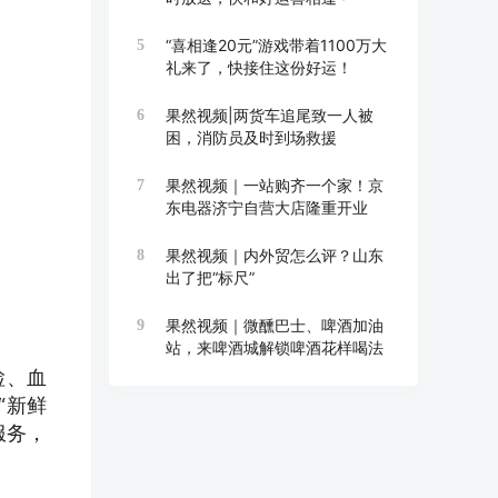
“喜相逢20元”游戏带着1100万大
5
礼来了，快接住这份好运！
果然视频|两货车追尾致一人被
6
困，消防员及时到场救援
果然视频｜一站购齐一个家！京
7
东电器济宁自营大店隆重开业
果然视频｜内外贸怎么评？山东
8
出了把“标尺”
果然视频｜微醺巴士、啤酒加油
9
站，来啤酒城解锁啤酒花样喝法
检、血
“新鲜
服务，