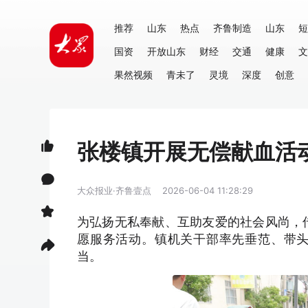
推荐
山东
热点
齐鲁制造
山东
短
国资
开放山东
财经
交通
健康
文
果然视频
青未了
灵境
深度
创意
张楼镇开展无偿献血活
大众报业·齐鲁壹点
2026-06-04 11:28:29
为弘扬无私奉献、互助友爱的社会风尚，
愿服务活动。镇机关干部率先垂范、带
当。