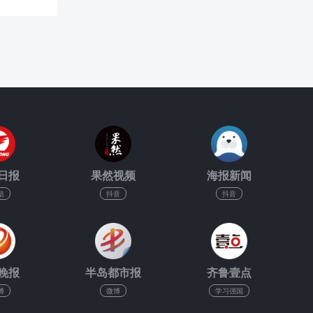
日报
果然视频
海报新闻
信
抖音
抖音
晚报
半岛都市报
齐鲁壹点
博
微博
学习强国