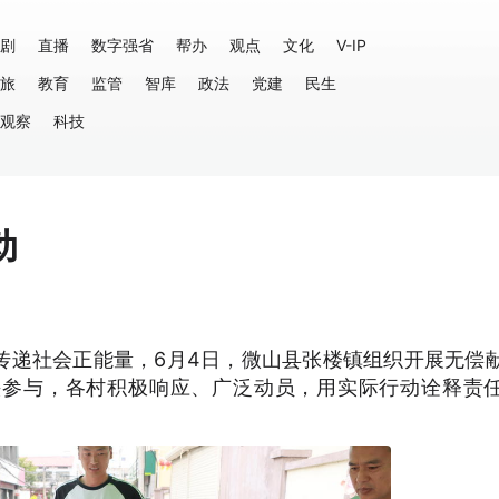
剧
直播
数字强省
帮办
观点
文化
V-IP
旅
教育
监管
智库
政法
党建
民生
观察
科技
动
传递社会正能量，6月4日，微山县张楼镇组织开展无偿
头参与，各村积极响应、广泛动员，用实际行动诠释责