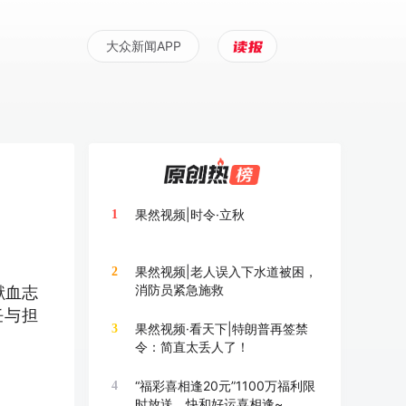
大众新闻APP
果然视频|时令·立秋
1
果然视频|老人误入下水道被困，
2
消防员紧急施救
献血志
任与担
果然视频·看天下|特朗普再签禁
3
令：简直太丢人了！
“福彩喜相逢20元”1100万福利限
4
时放送，快和好运喜相逢~