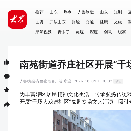
推荐
山东
热点
齐鲁制造
山东
短剧
国资
开放山东
财经
交通
健康
文旅
果然视频
青未了
灵境
深度
创意
观察
南苑街道乔庄社区开展“千
齐鲁晚报·齐鲁壹点客户端
康岩
2026-06-04 11:30:32
原创
为丰富辖区居民精神文化生活，传承弘扬传统
开展“千场大戏进社区”豫剧专场文艺汇演，吸