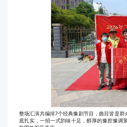
整场汇演共编排7个经典豫剧节目，曲目皆是群
底扎实，一招一式韵味十足，醇厚的豫腔豫调