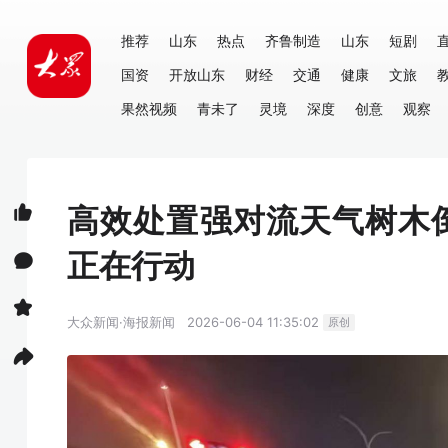
推荐
山东
热点
齐鲁制造
山东
短剧
国资
开放山东
财经
交通
健康
文旅
果然视频
青未了
灵境
深度
创意
观察
高效处置强对流天气树木
正在行动
大众新闻·海报新闻
2026-06-04 11:35:02
原创