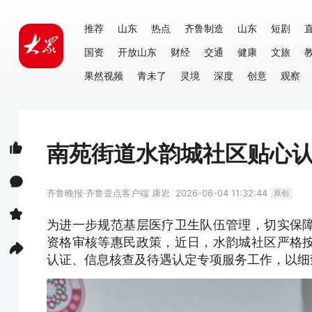
推荐
山东
热点
齐鲁制造
山东
短剧
国资
开放山东
财经
交通
健康
文旅
果然视频
青未了
灵境
深度
创意
观察
南苑街道水韵城社区贴心
齐鲁晚报·齐鲁壹点客户端
康岩
2026-06-04 11:32:44
原创
为进一步规范基层医疗卫生队伍管理，切实保
资格审核等惠民政策，近日，水韵城社区严格
认证、信息核查及待遇认定专项服务工作，以细