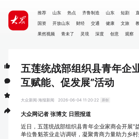
推荐
山东
热点
齐鲁制造
山东
短剧
国资
开放山东
财经
交通
健康
文旅
果然视频
青未了
灵境
深度
创意
观察
五莲统战部组织县青年企
互赋能、促发展”活动
大众新闻·海报新闻
2026-06-04 11:20:22
原创
大众网记者 张博文 日照报道
近日，五莲统战部组织县青年企业家商会开展“
单位鲁魁茶业走访调研，凝聚青商力量助力乡村