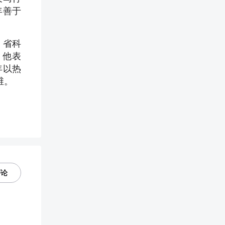
年善于
。省科
。他表
年以热
维。
评论