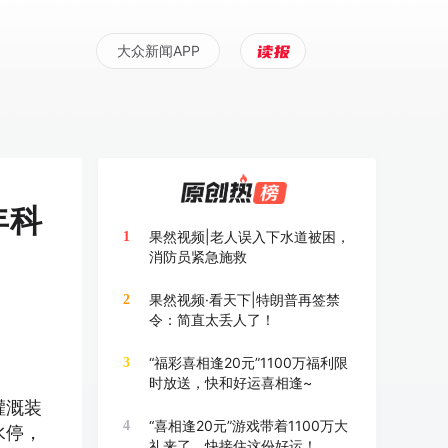
大众新闻APP
年科
果然视频|老人误入下水道被困，
1
消防员紧急施救
果然视频·看天下|特朗普再签禁
2
令：简直太丢人了！
“福彩喜相逢20元”1100万福利限
3
时放送，快和好运喜相逢~
灌溉装
“喜相逢20元”游戏带着1100万大
4
水停，
礼来了，快接住这份好运！