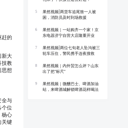
果然视频|两货车追尾致一人被
5
困，消防员及时到场救援
果然视频｜一站购齐一个家！京
6
东电器济宁自营大店隆重开业
驱赶的
果然视频|两位七旬老人坠沟被三
7
轮车压住，警民携手连夜搜救
创新大
科技教
果然视频｜内外贸怎么评？山东
8
创思想
出了把“标尺”
果然视频｜微醺巴士、啤酒加油
9
站，来啤酒城解锁啤酒花样喝法
安全与
各个位
，杨心
的关键