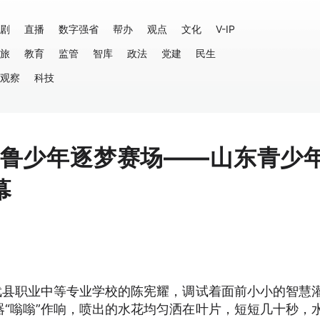
剧
直播
数字强省
帮办
观点
文化
V-IP
旅
教育
监管
智库
政法
党建
民生
观察
科技
齐鲁少年逐梦赛场——山东青少
幕
武县职业中等专业学校的陈宪耀，调试着面前小小的智慧
“嗡嗡”作响，喷出的水花均匀洒在叶片，短短几十秒，