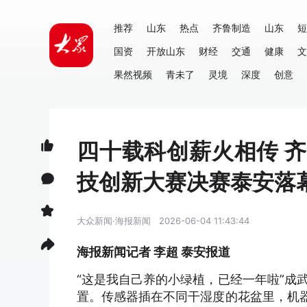
推荐
山东
热点
齐鲁制造
山东
短
国资
开放山东
财经
交通
健康
文
果然视频
青未了
灵境
深度
创意
四十载科创薪火相传 
技创新大赛决赛泰安落
大众新闻·海报新闻
2026-06-04 11:43:44
海报新闻记者 李超 泰安报道
“这是我自己养的小绿植，已经一年啦”成
置。传感器插在不同干湿度的花盆里，机器