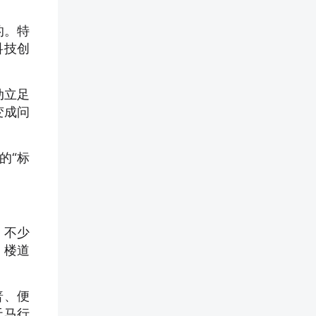
的。特
科技创
动立足
变成问
的“标
。不少
、楼道
普、便
天马行