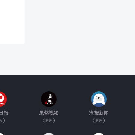
日报
果然视频
海报新闻
信
抖音
抖音