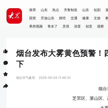
推荐
山东
热点
齐鲁制造
山东
短剧
国资
开放山东
财经
交通
健康
文旅
果然视频
青未了
灵境
深度
创意
观察
烟台发布大雾黄色预警！
下
烟台市气象局
2026-06-04 11:46:33
烟台
芝罘区、莱山区、
大