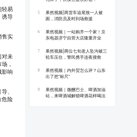
能轻易
果然视频|两货车追尾致一人被
5
，诱导
困，消防员及时到场救援
果然视频｜一站购齐一个家！京
6
销售实
东电器济宁自营大店隆重开业
果然视频|两位七旬老人坠沟被三
7
们对未
轮车压住，警民携手连夜搜救
市场，
果然视频｜内外贸怎么评？山东
8
藏影响
出了把“标尺”
果然视频｜微醺巴士、啤酒加油
9
引导、
站，来啤酒城解锁啤酒花样喝法
的危险