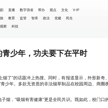
剧
直播
数字强省
帮办
观点
文化
V-IP
旅
教育
监管
智库
政法
党建
民生
观察
科技
的青少年，功夫要下在平时
点上烟了”的话题冲上热搜。同时，有报道显示，外形新奇
”青少年。多款无资质的非法烟草制品在校园周边、商圈
子烟，“吸烟有害健康”更是全民共识。既如此，校门口