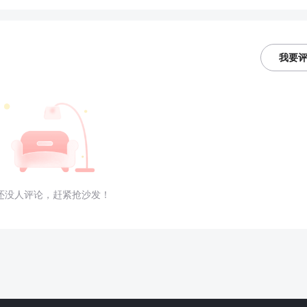
我要
还没人评论，赶紧抢沙发！