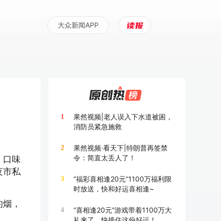
大众新闻APP
果然视频|老人误入下水道被困，
1
消防员紧急施救
果然视频·看天下|特朗普再签禁
2
令：简直太丢人了！
、口味
夜市私
“福彩喜相逢20元”1100万福利限
3
时放送，快和好运喜相逢~
的烟，
“喜相逢20元”游戏带着1100万大
4
礼来了，快接住这份好运！