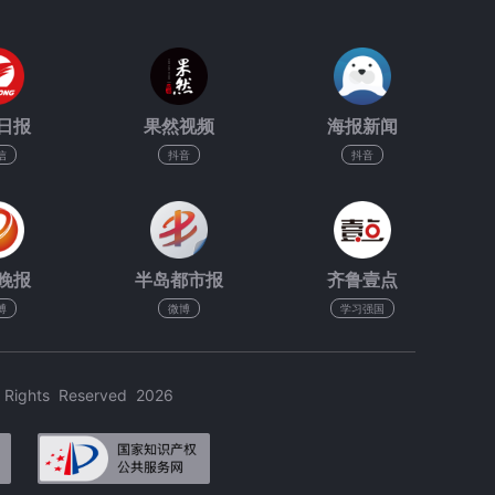
日报
果然视频
海报新闻
信
抖音
抖音
晚报
半岛都市报
齐鲁壹点
博
微博
学习强国
hts Reserved 2026