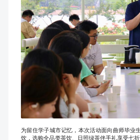
为留住学子城市记忆，本次活动面向曲师毕业
饮，选购全品类茶饮、日照绿茶伴手礼享受七折