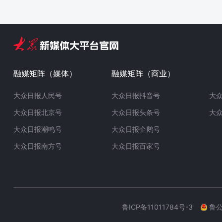
融媒矩阵（媒体）
融媒矩阵（商业）
大众日报人民号
大众日报抖音号
大
大众日报北京号
大众日报头条号
大
大众日报潮鸣号
大众日报企鹅号
大众日报南方号
大众日报百家号
鲁ICP备11011784号-3
鲁公网