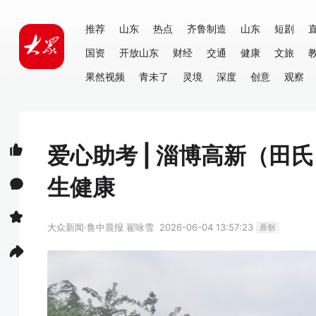
推荐
山东
热点
齐鲁制造
山东
短剧
国资
开放山东
财经
交通
健康
文旅
果然视频
青未了
灵境
深度
创意
观察
爱心助考 | 淄博高新（
生健康
大众新闻·鲁中晨报
翟咏雪
2026-06-04 13:57:23
原创