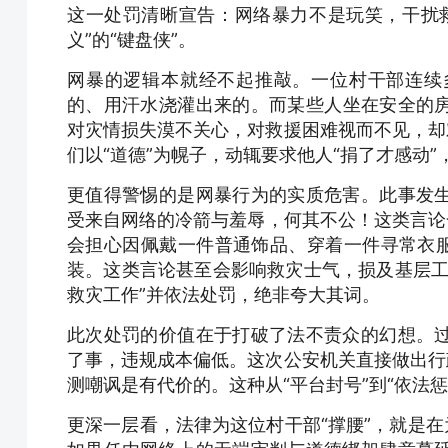
这一处罚清晰宣告：网络暴力不是玩笑，干扰
义”的“键盘侠”。
网暴的逻辑本就经不起推敲。一位村干部连续
的、用汗水浇灌出来的。而某些人坐在安全的
对灾情损失漠不关心，对救援困难视而不见，却
们以“道德”为幌子，动辄要求他人“捐了才感动
更值得警惕的是网暴行为的实质危害。此事发
受来自网络的冷箭与羞辱，何其不公！这类言论
会担心因佩戴一件普通饰品、穿着一件寻常衣服
装。这类言论甚至会影响救灾士气，损及基层工
救灾工作”并依法处罚，绝非夸大其词。
此次处罚的价值在于打破了法不责众的幻想。
了事，违规成本偏低。这次公安机关直接做出行
测嘲讽是有代价的。这种从“平台封号”到“依法
更深一层看，法律为这位村干部“撑腰”，就是在