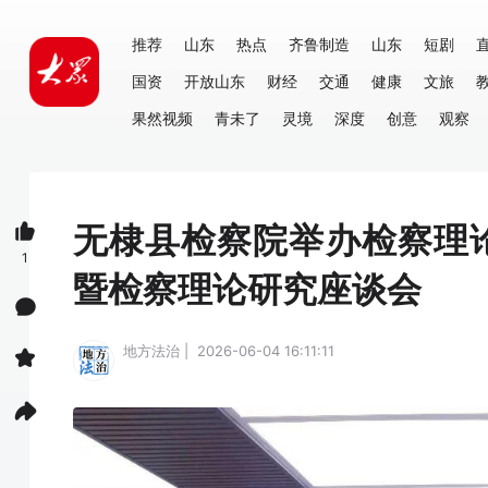
推荐
山东
热点
齐鲁制造
山东
短剧
国资
开放山东
财经
交通
健康
文旅
果然视频
青未了
灵境
深度
创意
观察
无棣县检察院举办检察理
1
暨检察理论研究座谈会
地方法治 | 2026-06-04 16:11:11