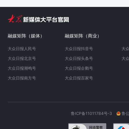
融媒矩阵（媒体）
融媒矩阵（商业）
大众日报人民号
大众日报抖音号
大
大众日报北京号
大众日报头条号
大
大众日报潮鸣号
大众日报企鹅号
大众日报南方号
大众日报百家号
鲁ICP备11011784号-3
鲁公网