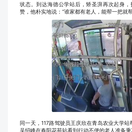
状态。到达海德公学站后，矫圣湃再次起身，
赞，他朴实地说：“谁家都有老人，能帮一把就帮
同一天，117路驾驶员王庆欣在青岛农业大学站
吴绍峰在春阳花苑站看到行动不便的老人准备乘