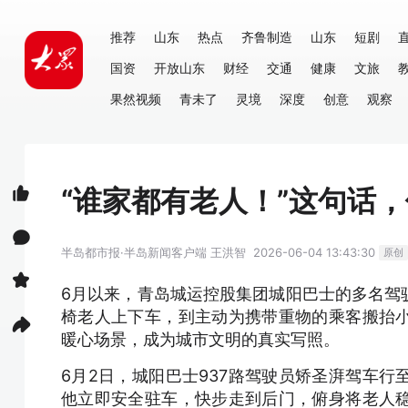
推荐
山东
热点
齐鲁制造
山东
短剧
国资
开放山东
财经
交通
健康
文旅
果然视频
青未了
灵境
深度
创意
观察
“谁家都有老人！”这句话
半岛都市报·半岛新闻客户端
王洪智
2026-06-04 13:43:30
原创
6月以来，青岛城运控股集团城阳巴士的多名驾
椅老人上下车，到主动为携带重物的乘客搬抬
暖心场景，成为城市文明的真实写照。
6月2日，城阳巴士937路驾驶员矫圣湃驾车
他立即安全驻车，快步走到后门，俯身将老人