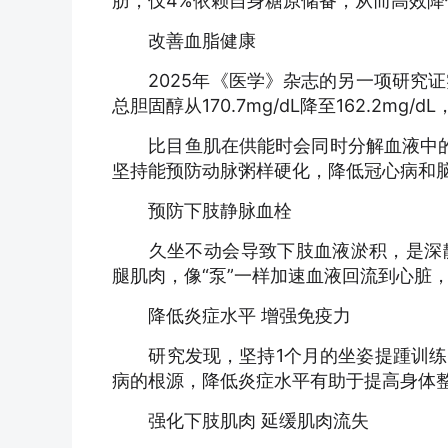
肪，仅4%依赖自身糖原储备，从而高效降
改善血脂健康
2025年《医学》杂志的另一项研究证实
总胆固醇从170.7mg/dL降至162.2m
比目鱼肌在供能时会同时分解血液中的甘
坚持能预防动脉粥样硬化，降低冠心病和
预防下肢静脉血栓
久坐不动会导致下肢血液淤积，是深静
腿肌肉，像“泵”一样加速血液回流到心脏
降低炎症水平 增强免疫力
研究发现，坚持1个月的坐姿提踵训练
病的根源，降低炎症水平有助于提高身体
强化下肢肌肉 延缓肌肉流失