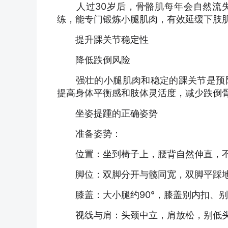
人过30岁后，骨骼肌每年会自然流失
练，能专门锻炼小腿肌肉，有效延缓下肢
提升踝关节稳定性
降低跌倒风险
强壮的小腿肌肉和稳定的踝关节是预防
提高身体平衡感和肢体灵活度，减少跌倒
坐姿提踵的正确姿势
准备姿势：
位置：坐到椅子上，腰背自然伸直，不
脚位：双脚分开与髋同宽，双脚平踩地面
膝盖：大小腿约90°，膝盖别内扣、别
视线与肩：头颈中立，肩放松，别低头盯