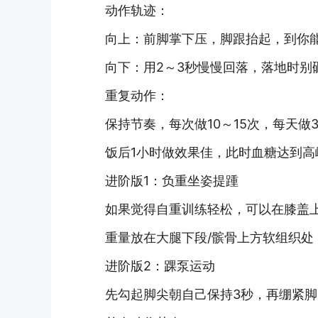
动作轨迹：
向上：前脚掌下压，脚跟抬起，到你能“
向下：用2～3秒慢慢回落，落地时别
重复动作：
保持节奏，每次做10～15次，每天做
饭后1小时做效果佳，此时血糖达到高
进阶版1：负重坐姿提踵
如果觉得自重训练轻松，可以在膝盖上
重量放在大腿下段/髌骨上方软组织处
进阶版2：踝泵运动
先勾起脚尖朝自己保持3秒，再绷紧脚