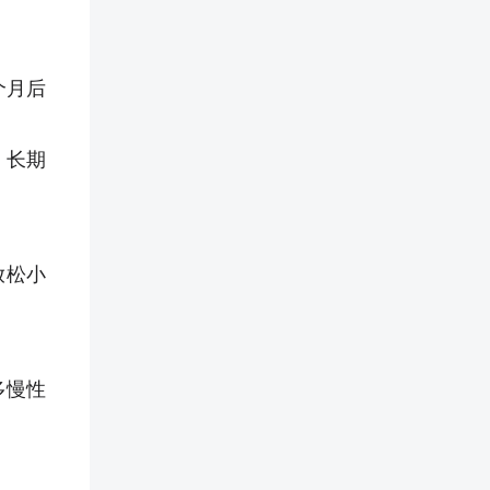
个月后
。长期
放松小
多慢性