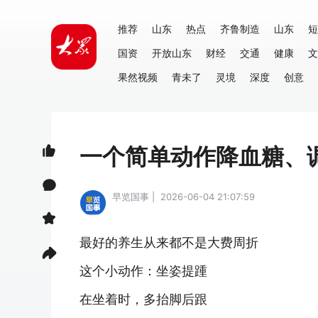
推荐
山东
热点
齐鲁制造
山东
短
国资
开放山东
财经
交通
健康
文
果然视频
青未了
灵境
深度
创意
一个简单动作降血糖、
早览国事 | 2026-06-04 21:07:59
最好的养生从来都不是大费周折
这个小动作：坐姿提踵
在坐着时，多抬脚后跟