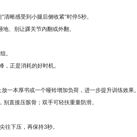
清晰感受到小腿后侧收紧”时停5秒。
砸地、别让踝关节内翻或外翻。
3组。
峰，正是消耗的好时机。
放一本厚书或一个哑铃增加负荷，进一步提升训练效果
，别直接压髌骨；双手可轻扶重量防滑。
尖往下压，再保持3秒。