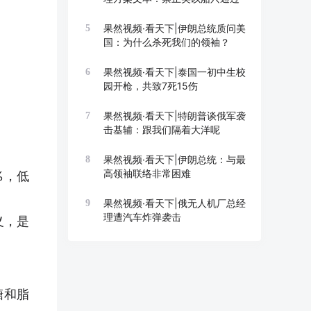
果然视频·看天下|伊朗总统质问美
5
国：为什么杀死我们的领袖？
果然视频·看天下|泰国一初中生校
6
园开枪，共致7死15伤
果然视频·看天下|特朗普谈俄军袭
7
击基辅：跟我们隔着大洋呢
果然视频·看天下|伊朗总统：与最
8
高领袖联络非常困难
%，低
果然视频·看天下|俄无人机厂总经
9
理遭汽车炸弹袭击
义，是
糖和脂