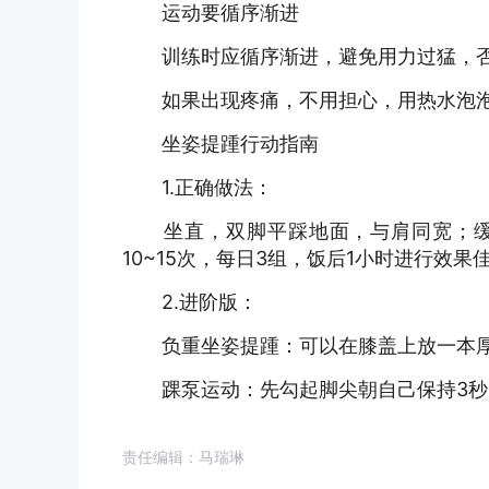
运动要循序渐进
训练时应循序渐进，避免用力过猛，否
如果出现疼痛，不用担心，用热水泡泡
坐姿提踵行动指南
1.正确做法：
坐直，双脚平踩地面，与肩同宽；缓慢
10~15次，每日3组，饭后1小时进行效
2.进阶版：
负重坐姿提踵：可以在膝盖上放一本厚
踝泵运动：先勾起脚尖朝自己保持3秒，
责任编辑：马瑞琳