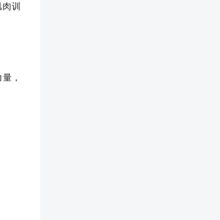
肌肉训
力量，