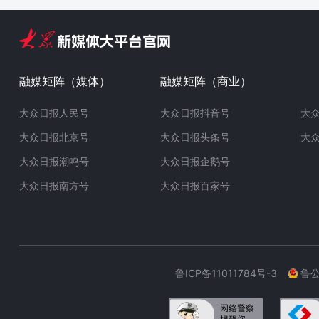
融媒矩阵（媒体）
融媒矩阵（商业）
大众日报人民号
大众日报抖音号
大
大众日报北京号
大众日报头条号
大
大众日报潮鸣号
大众日报企鹅号
大众日报南方号
大众日报百家号
鲁ICP备11011784号-3
鲁公网