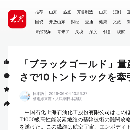
推荐
山东
热点
齐鲁制造
山东
短剧
国资
开放山东
财经
交通
健康
文旅
果然视频
青未了
灵境
深度
创意
观察
「ブラックゴールド」量
さで10トントラックを牽
日本語 | 2026-06-04 13:56:37
杨雨婷
来源：人民網日本語版
中国石化上海石油化工股份有限公司はこのほ
T1000級高性能炭素繊維の基幹技術の難関
を遂げた。この繊維は航空宇宙、エンボディド