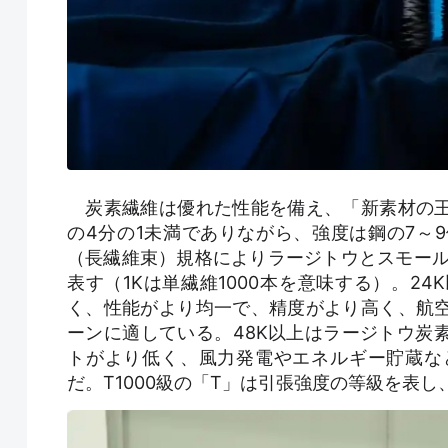
炭素繊維は優れた性能を備え、「新素材の王
の4分の1未満でありながら、強度は鋼の7～
（長繊維束）規格によりラージトウとスモール
表す（1Kは単繊維1000本を意味する）。2
く、性能がより均一で、精度がより高く、航
ーンに適している。48K以上はラージトウ炭
トがより低く、風力発電やエネルギー貯蔵な
だ。T1000級の「T」は引張強度の等級を表