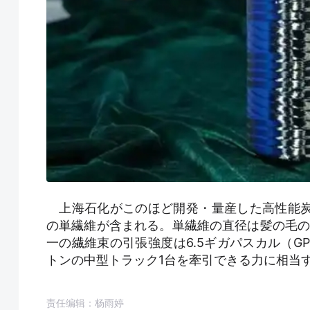
上海石化がこのほど開発・量産した高性能炭素繊
の単繊維が含まれる。単繊維の直径は髪の毛の
一の繊維束の引張強度は6.5ギガパスカル（GP
トンの中型トラック1台を牽引できる力に相当す
责任编辑：杨雨婷