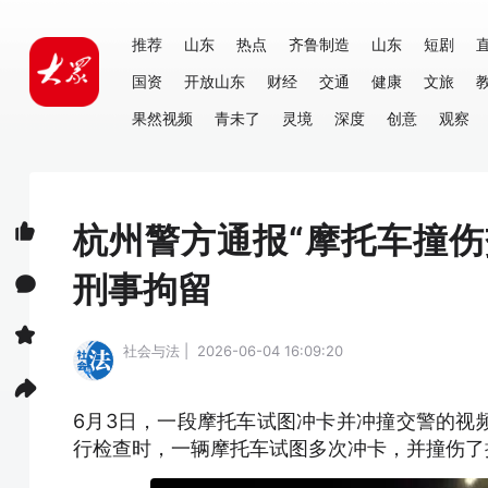
推荐
山东
热点
齐鲁制造
山东
短剧
国资
开放山东
财经
交通
健康
文旅
果然视频
青未了
灵境
深度
创意
观察
杭州警方通报“摩托车撞伤
刑事拘留
社会与法 | 2026-06-04 16:09:20
6月3日，一段摩托车试图冲卡并冲撞交警的视
行检查时，一辆摩托车试图多次冲卡，并撞伤了