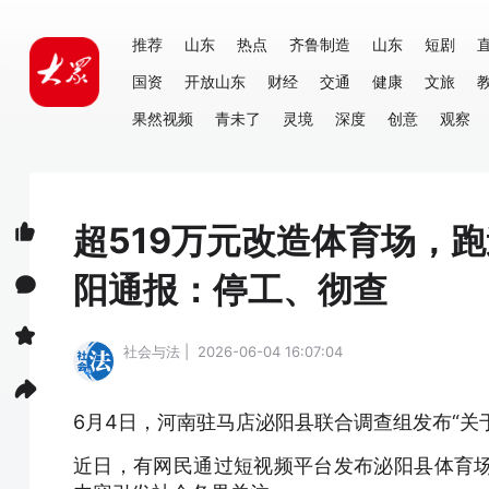
推荐
山东
热点
齐鲁制造
山东
短剧
国资
开放山东
财经
交通
健康
文旅
果然视频
青未了
灵境
深度
创意
观察
超519万元改造体育场，
阳通报：停工、彻查
社会与法 | 2026-06-04 16:07:04
6月4日，河南驻马店泌阳县联合调查组发布“关
近日，有网民通过短视频平台发布泌阳县体育