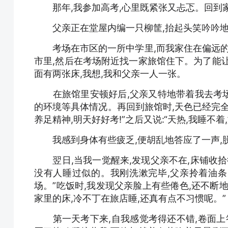
那年,我参加高考,心里既紧张又忐忑。回到家,
父亲正在堂屋内编一只柳筐,抬起头笑吟吟地看着
考场在市区的一所中学里,而我家住在偏远的农
市里,然后在考场附近找一家旅馆住下。为了能
面有两张床,我想,我和父亲一人一张。
在旅馆里安顿好后,父亲又特地带着我去考场“
的环境等具体情况。再回到旅馆时,天色已经完全黑
养足精神,明天好好考!”之后又说:“天热,我睡不
我感到身体有些疲乏,便胡乱地答应了一声,脱
翌日,当我一觉醒来,发现父亲不在,床铺收拾
没有人睡过似的。我刚洗漱完毕,父亲拎着油条
场。”吃饭时,我发现父亲脸上有些倦色,还不断地
家里的床,冷不丁在旅店睡,还真有点不习惯呢。”
第一天考下来,自我感觉考得还不错,卷面上答