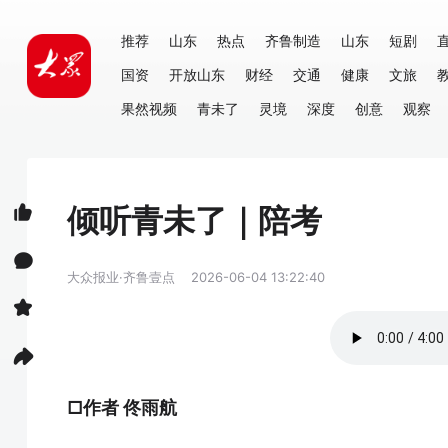
推荐
山东
热点
齐鲁制造
山东
短剧
国资
开放山东
财经
交通
健康
文旅
果然视频
青未了
灵境
深度
创意
观察
倾听青未了｜陪考
大众报业·齐鲁壹点
2026-06-04 13:22:40
□作者 佟雨航