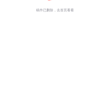
大众日报潮鸣号
大众日报企鹅号
稿件已删除，
去首页看看
大众日报南方号
大众日报百家号
鲁ICP备11011784号-3
鲁公网