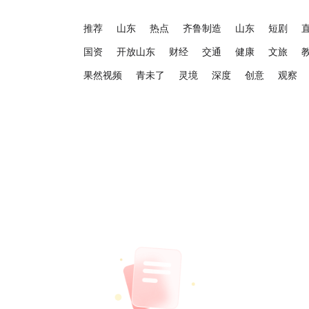
推荐
山东
热点
齐鲁制造
山东
短剧
国资
开放山东
财经
交通
健康
文旅
果然视频
青未了
灵境
深度
创意
观察
融媒矩阵（媒体）
融媒矩阵（商业）
大众日报人民号
大众日报抖音号
大
大众日报北京号
大众日报头条号
大