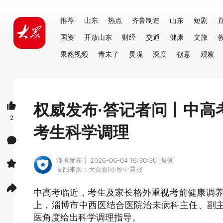
推荐
山东
热点
齐鲁制造
山东
短剧
国资
开放山东
财经
交通
健康
文旅
果然视频
青未了
灵境
深度
创意
观察
权威发布·答记者问丨中高
2
考生科学调理
淄博发布 | 2026-06-04 16:30:30
原创
高阳
来源：大众新闻·鲁中晨报
中高考临近，考生及家长格外重视考前健康调养
上，淄博市中西医结合医院治未病科主任、副
医角度给出科学调理指导。