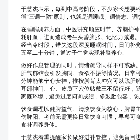
于慧杰表示，每到中高考阶段，不少家长想要
循“三调一防”原则，也就是调睡眠、调情志、调
在睡眠调养方面，中医讲究顺应时节、养脑护神
耗肝血，进而造成考生头昏脑胀、记忆力减退。考
经当令时段，错失这段深度睡眠时间，日间补觉
五至二十分钟，通过子午觉实现补脑养心。
做好作息管理的同时，情绪疏导同样不可或缺
肝气郁结会引发胸闷、食欲不振等情况。日常
分钟能够宁心安神，推按脚背太冲穴可以疏肝
耳部神门、心、皮质下穴位贴敷王不留行籽，
家庭环境，避免过度问询成绩，多鼓励包容，防
饮食调理以健脾益气、清淡饮食为核心，脾胃
伤脾阳。考前无需更换日常饮食习惯，早餐可
食补调养身体。
于慧杰着重提醒家长做好进补管控，避免盲目