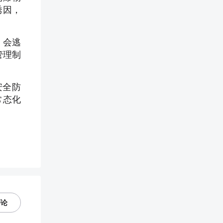
诱因，
。
、会逃
管理制
安全防
常态化
评论