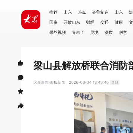
推荐
山东
热点
齐鲁制造
山东
短
国资
开放山东
财经
交通
健康
文
果然视频
青未了
灵境
深度
创意
梁山县解放桥联合消防
大众新闻·海报新闻
2026-06-04 13:46:40
原创