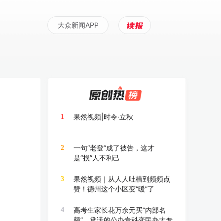
大众新闻APP
果然视频|时令·立秋
1
一句“老登”成了被告，这才
2
是“损”人不利己
果然视频｜从人人吐槽到频频点
3
赞！德州这个小区变“暖”了
高考生家长花万余元买“内部名
4
额”，承诺的公办专科变民办大专