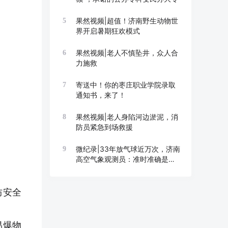
果然视频|超值！济南野生动物世
5
界开启暑期狂欢模式
果然视频|老人不慎坠井，众人合
6
力施救
寄送中！你的枣庄职业学院录取
7
通知书，来了！
果然视频|老人身陷河边淤泥，消
8
防员紧急到场救援
微纪录|33年放气球近万次，济南
9
高空气象观测员：准时准确是底
线
防安全
易爆物