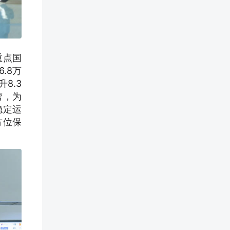
重点国
.8万
8.3
营，为
稳定运
方位保