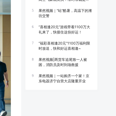
线
果然视频｜“站”酷暑，高温下的潍
5
坊交警
“喜相逢20元”游戏带着1100万大
6
礼来了，快接住这份好运！
“福彩喜相逢20元”1100万福利限
7
时放送，快和好运喜相逢~
果然视频|两货车追尾致一人被
8
困，消防员及时到场救援
果然视频｜一站购齐一个家！京
9
东电器济宁自营大店隆重开业