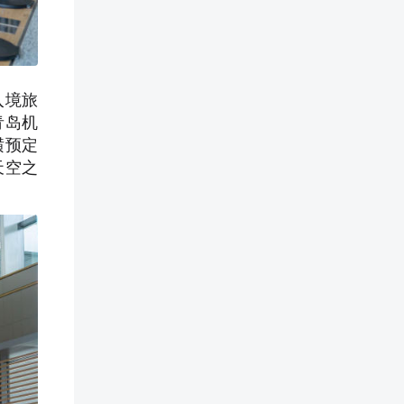
入境旅
青岛机
横预定
天空之