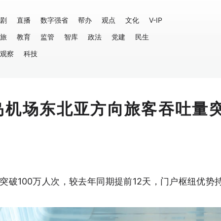
剧
直播
数字强省
帮办
观点
文化
V-IP
旅
教育
监管
智库
政法
党建
民生
观察
科技
岛机场东北亚方向旅客吞吐量
突破100万人次，较去年同期提前12天，门户枢纽优势