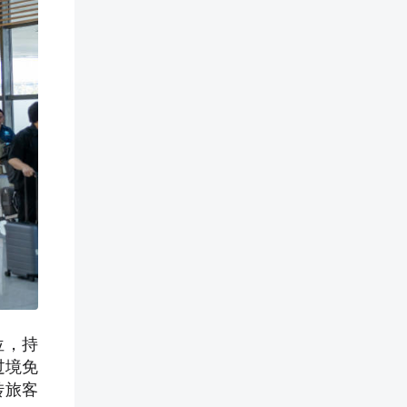
位，持
过境免
转旅客