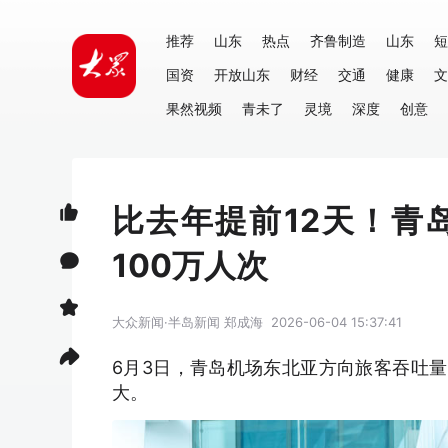
推荐
山东
热点
齐鲁制造
山东
短
国资
开放山东
财经
交通
健康
文
果然视频
青未了
灵境
深度
创意
比去年提前12天！青
100万人次
大众新闻·半岛新闻
郑成海
2026-06-04 15:37:41
6月3日，青岛机场东北亚方向旅客吞吐量
大。