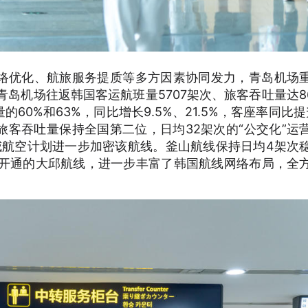
络优化、航旅服务提质等多方因素协同发力，青岛机场
岛机场往返韩国客运航班量5707架次、旅客吞吐量达86
0%和63%，同比增长9.5%、21.5%，客座率同比提升
客吞吐量保持全国第二位，日均32架次的“公交化”运
威航空计划进一步加密该航线。釜山航线保持日均4架次
年底新开通的大邱航线，进一步丰富了韩国航线网络布局，全