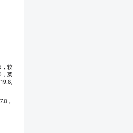
5，较
0，菜
9.8,
.8，