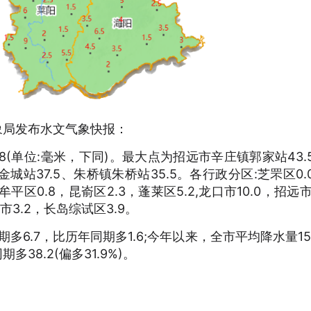
象局发布水文气象快报：
.8(单位:毫米，下同)。最大点为招远市辛庄镇郭家站43.
城站37.5、朱桥镇朱桥站35.5。各行政分区:芝罘区0.
，牟平区0.8，昆嵛区2.3，蓬莱区5.2,龙口市10.0，招远市1
阳市3.2，长岛综试区3.9。
多6.7，比历年同期多1.6;今年以来，全市平均降水量157
多38.2(偏多31.9%)。