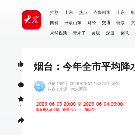
推荐
山东
热点
齐鲁制造
山东
短
国资
开放山东
财经
交通
健康
文
果然视频
青未了
灵境
深度
创意
烟台：今年全市平均降水
1
点睛·16市 | 2026-06-04 14:32:51
原创
从春龙
来源：大众新闻
1