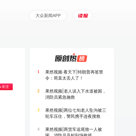
大众新闻APP
果然视频·看天下|特朗普再签禁
1
令：简直太丢人了！
果然视频|老人误入下水道被困，
2
消防员紧急施救
果然视频|两位七旬老人坠沟被三
3
轮车压住，警民携手连夜搜救
果然视频|两货车追尾致一人被
4
困，消防员及时到场救援