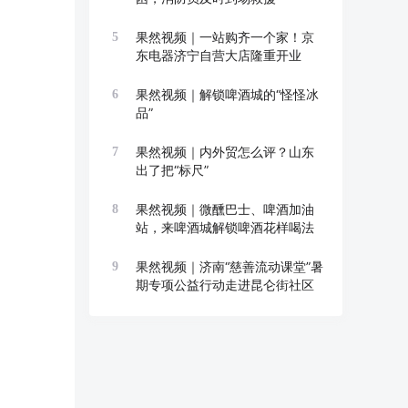
果然视频｜一站购齐一个家！京
5
东电器济宁自营大店隆重开业
果然视频｜解锁啤酒城的“怪怪冰
6
品”
果然视频｜内外贸怎么评？山东
7
出了把“标尺”
果然视频｜微醺巴士、啤酒加油
8
站，来啤酒城解锁啤酒花样喝法
果然视频｜济南“慈善流动课堂”暑
9
期专项公益行动走进昆仑街社区