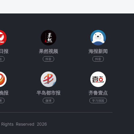
日报
果然视频
海报新闻
信
抖音
抖音
晚报
半岛都市报
齐鲁壹点
博
微博
学习强国
hts Reserved 2026