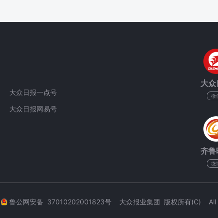
大众
大众日报一点号
微
大众日报网易号
齐鲁
微
3
鲁公网安备 37010202001823号 大众报业集团 版权所有(C) All Rig