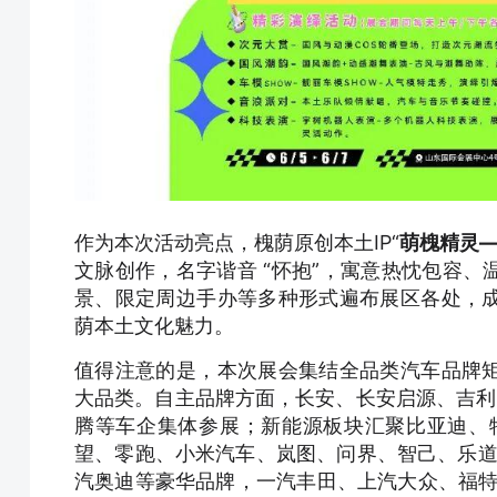
作为本次活动亮点，槐荫原创本土IP“
萌槐精灵
文脉创作，名字谐音 “怀抱”，寓意热忱包容
景、限定周边手办等多种形式遍布展区各处，
荫本土文化魅力。
值得注意的是，本次展会集结全品类汽车品牌
大品类。自主品牌方面，长安、长安启源、吉利
腾等车企集体参展；新能源板块汇聚比亚迪、特
望、零跑、小米汽车、岚图、问界、智己、乐道等
汽奥迪等豪华品牌，一汽丰田、上汽大众、福特