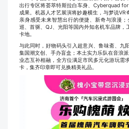
出行专区将荟萃特斯拉白车身、Cyberquad for 
成果。机器人才艺展演将妙趣横生，与梦说VR
亲身感受未来智慧出行的便捷、新奇与浪漫；
巡、首驱、QJ、光阳等国内外知名机车品牌，
卡地。
与此同时，好物码头引入超意兴、鲁味斋、九
集国潮文创、手办盲盒；本土实力乐队在音浪派对
业态互补相融，全方位满足市民多元化游玩需
卡，集齐印章即可兑换精美礼品。