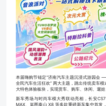
本届嗨购节锚定“济南汽车主题沉浸式游园会 —
全民汽车生活狂欢” 两大主题，跳出传统卖车
大特色体验板块，实现赏车、购车、休闲、遛娃
新车秀场与时尚车模大秀联动亮相，长安CS75P
MAX、岚图泰山 X8 等多款重磅新车集中首