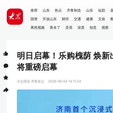
推荐
山东
热点
齐鲁制造
山东
短剧
国资
开放山东
财经
交通
健康
文旅
果然视频
青未了
灵境
深度
创意
观察
明日启幕！乐购槐荫 焕
将重磅启幕
大众报业·齐鲁壹点
2026-06-04 14:11:24