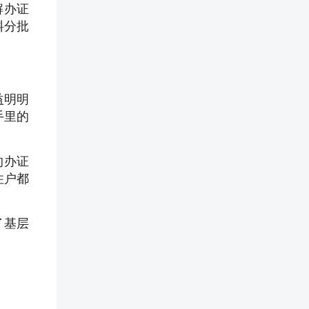
解办证
料分批
益明明
手里的
的办证
住户都
了基层