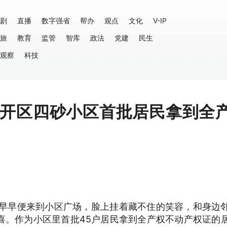
剧
直播
数字强省
帮办
观点
文化
V-IP
旅
教育
监管
智库
政法
党建
民生
观察
科技
经开区四砂小区首批居民拿到全
健早早便来到小区广场，脸上挂着藏不住的笑容，和身边
喜。作为小区里首批45户居民拿到全产权不动产权证的