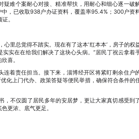
对疑难个案耐心对接、精准帮扶，用耐心和细心逐一破
中，已收取938户办证资料，覆盖率95.4%；300户资
领证。
，心里总觉得不踏实。现在有了这本‘红本本’，房子的权
是实实在在给我们解决了这块心头病。”居民丁祝云拿着
的欣喜。
头连着责任担当。接下来，淄博经开区将紧盯剩余住户
断优化上门代办、政策答疑等便民举措，确保符合条件的
。
彤的证书，不仅圆了居民多年的安居梦，更让大家真切感受到
底色更浓、底气更足。