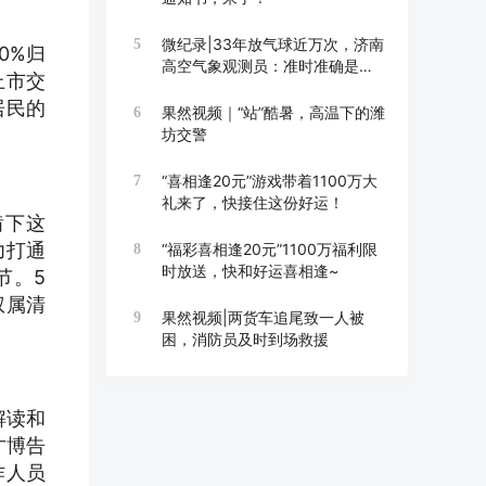
微纪录|33年放气球近万次，济南
5
0%归
高空气象观测员：准时准确是底
上市交
线
居民的
果然视频｜“站”酷暑，高温下的潍
6
坊交警
“喜相逢20元”游戏带着1100万大
7
礼来了，快接住这份好运！
啃下这
力打通
“福彩喜相逢20元”1100万福利限
8
时放送，快和好运喜相逢~
节。5
权属清
果然视频|两货车追尾致一人被
9
困，消防员及时到场救援
解读和
才博告
作人员