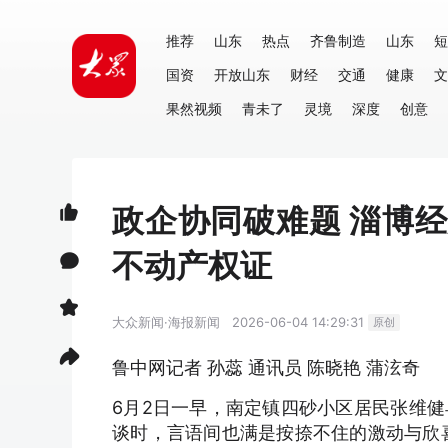
推荐
山东
热点
齐鲁制造
山东
短
国资
开放山东
财经
交通
健康
文
果然视频
青未了
灵境
深度
创意
政企协同破难题 淄博
不动产权证
大众新闻·海报新闻
2026-06-04 14:29:31
原创
鲁中网记者 孙蕊 通讯员 陈晓艳 蒲泫奇
6月2日一早，南定镇四砂小区居民张维
谈时，言语间也满是按捺不住的激动与欣