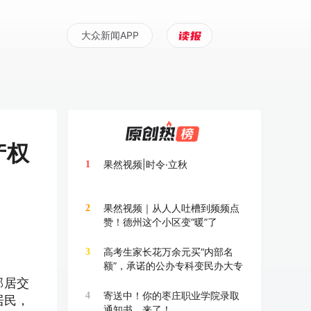
大众新闻APP
产权
果然视频|时令·立秋
1
果然视频｜从人人吐槽到频频点
2
赞！德州这个小区变“暖”了
高考生家长花万余元买“内部名
3
额”，承诺的公办专科变民办大专
邻居交
寄送中！你的枣庄职业学院录取
4
居民，
通知书，来了！