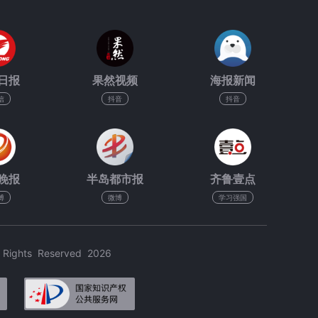
日报
果然视频
海报新闻
信
抖音
抖音
晚报
半岛都市报
齐鲁壹点
博
微博
学习强国
hts Reserved 2026