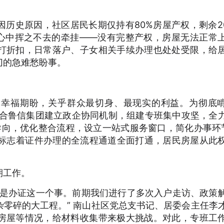
历史原因，社区居民长期仅持有80%房屋产权，剩余2
民心中挥之不去的牵挂——没有完整产权，房屋无法正常
打折扣，日常落户、子女相关手续办理也处处受限，给
切的急难愁盼事。
的幸福期盼，关乎群众最切身、最现实的利益。为彻底
开区联合鲁信集团建立政企协同机制，组建专班集中攻坚，全
民导向，优化整合流程，设立一站式服务窗口，简化办事环
，标志着证件办理的全流程通道全面打通，居民房屋从此
期工作。
单是办证这一个事。前期我们进行了多次入户走访、政策
零碎的大工程。” 南山社区党总支书记、居委会主任李
房屋等情况，给材料收集带来极大挑战。对此，专班工