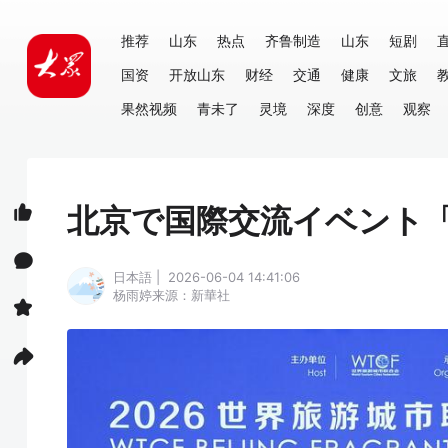
推荐
山东
热点
齐鲁制造
山东
短剧
国资
开放山东
财经
交通
健康
文旅
果然视频
青未了
灵境
深度
创意
观察
北京で国際交流イベント
日本語 | 2026-06-04 14:41:06
杨雨婷
来源：新華社