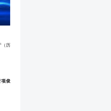
厅（历
授
项俊