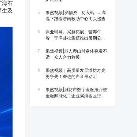
“海右
师生及
果然视频|发物资、劝入站……高
5
温下跟着济南救助中心街头巡查
课业辅导、兴趣拓展、营养午
6
餐！宁津县杜集镇推出暑期公益
托管班
果然视频|老人爬山时身体突发不
7
适，众人合力救援
果然视频｜高质量发展潍坊寿光
8
勇争先！奋进的声音最动听
果然视频|潍坊市数字金融推介暨
9
金融赋能化工企业滨海园区行举
办