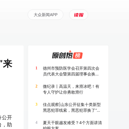
大众新闻APP
”来
德州市预防医学会召开第四次会
1
员代表大会暨第四届理事会换届
大会
微纪录丨高温天，来滑冰吧！有
2
专人守护让你勇敢滑行
佳点观察|山东公开征集十类新型
3
黑恶犯罪线索，黑恶犯罪换了“马
甲”也要打
持公开
夏天干眼越发难受？4个方面讲清
4
台，助
护眼方案