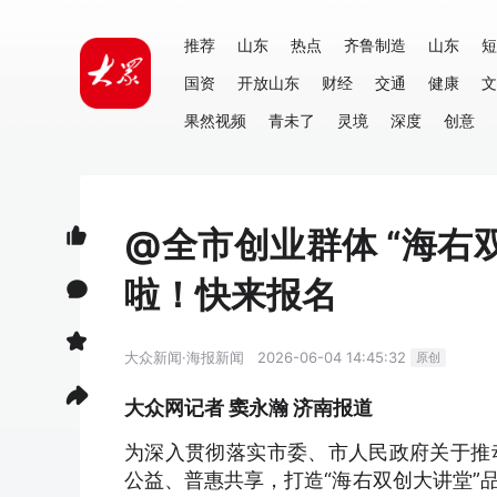
推荐
山东
热点
齐鲁制造
山东
短
国资
开放山东
财经
交通
健康
文
果然视频
青未了
灵境
深度
创意
@全市创业群体 “海右
啦！快来报名
大众新闻·海报新闻
2026-06-04 14:45:32
原创
大众网记者 窦永瀚 济南报道
为深入贯彻落实市委、市人民政府关于推
公益、普惠共享，打造“海右双创大讲堂”