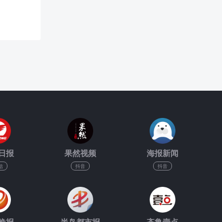
日报
果然视频
海报新闻
信
抖音
抖音
晚报
半岛都市报
齐鲁壹点