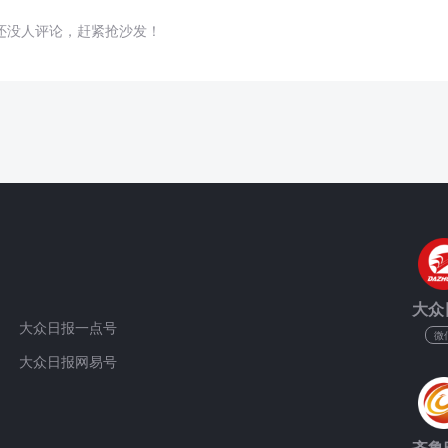
还没人评论，赶紧抢沙发！
大众
大众日报一点号
微
大众日报网易号
齐鲁