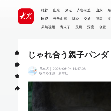
推荐
山东
热点
齐鲁制造
山东
短
国资
开放山东
财经
交通
健康
文
果然视频
青未了
灵境
深度
创意
じゃれ合う親子パンダ
日本語 | 2026-06-04 14:47:08
杨雨婷
来源：新華社