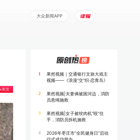
大众新闻APP
果然视频｜交通银行文旅大戏主
1
视频——《浪漫“交”织·恋青岛》
果然视频|夫妻俩被困河边，消防
2
员悬绳施救
果然视频|女子被绞肉机“咬”住
3
手，消防员拆机施救
2026年枣庄市“全民健身日”启动
4
仪式成功举办