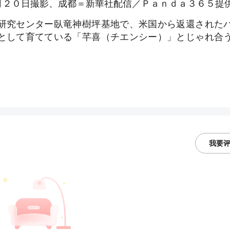
月２０日撮影、成都＝新華社配信／Ｐａｎｄａ３６５提
研究センター臥竜神樹坪基地で、米国から返還された
として育てている「芊喜（チエンシー）」とじゃれ合
我要