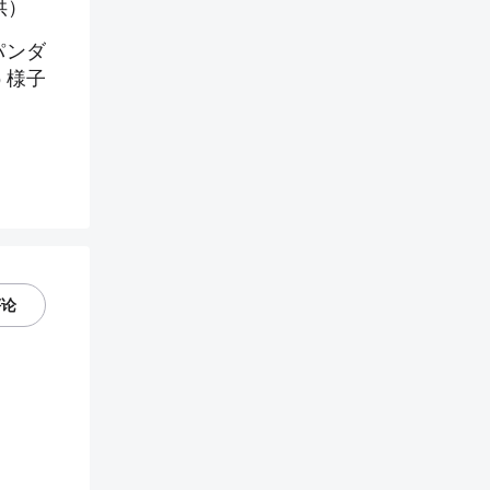
供）
パンダ
う様子
评论