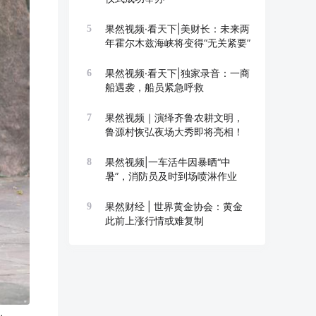
果然视频·看天下|美财长：未来两
5
年霍尔木兹海峡将变得“无关紧要”
果然视频·看天下|独家录音：一商
6
船遇袭，船员紧急呼救
果然视频｜演绎齐鲁农耕文明，
7
鲁源村恢弘夜场大秀即将亮相！
果然视频|一车活牛因暴晒“中
8
暑”，消防员及时到场喷淋作业
果然财经 | 世界黄金协会：黄金
9
此前上涨行情或难复制