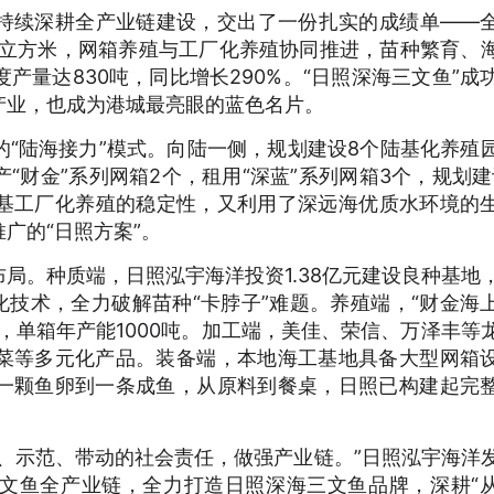
续深耕全产业链建设，交出了一份扎实的成绩单——
3万立方米，网箱养殖与工厂化养殖协同推进，苗种繁育、
产量达830吨，同比增长290%。“日照深海三文鱼”成
产业，也成为港城最亮眼的蓝色名片。
陆海接力”模式。向陆一侧，规划建设8个陆基化养殖
“财金”系列网箱2个，租用“深蓝”系列网箱3个，规划建
陆基工厂化养殖的稳定性，又利用了深远海优质水环境的
广的“日照方案”。
。种质端，日照泓宇海洋投资1.38亿元建设良种基地
化技术，全力破解苗种“卡脖子”难题。养殖端，“财金海
，单箱年产能1000吨。加工端，美佳、荣信、万泽丰等
菜等多元化产品。装备端，本地海工基地具备大型网箱
一颗鱼卵到一条成鱼，从原料到餐桌，日照已构建起完
示范、带动的社会责任，做强产业链。”日照泓宇海洋
文鱼全产业链，全力打造日照深海三文鱼品牌，深耕“