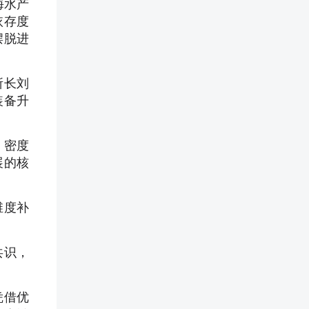
海水产
依存度
摆脱进
所长刘
装备升
、密度
展的核
维度补
共识，
凭借优