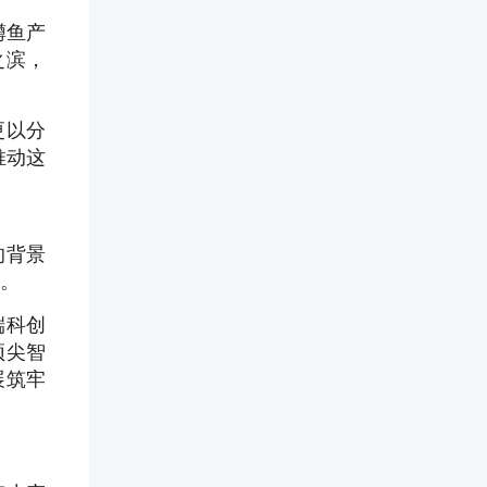
鳟鱼产
之滨，
更以分
推动这
的背景
力。
端科创
顶尖智
展筑牢