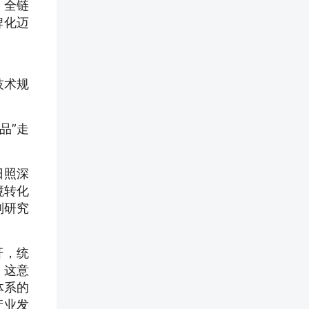
、全链
牌化迈
技术规
品”走
日照深
境转化
副研究
杆，统
，这意
体系的
产业发