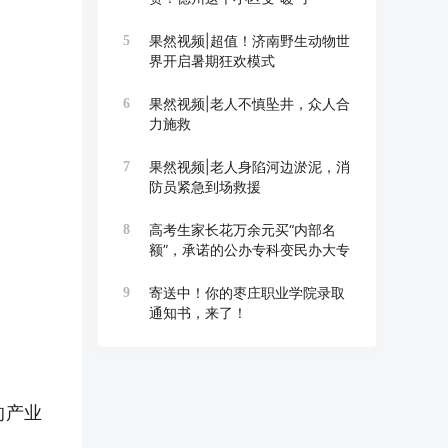
果然视频|超值！济南野生动物世
5
界开启暑期狂欢模式
果然视频|老人不慎坠井，众人合
6
力施救
果然视频|老人身陷河边淤泥，消
7
防员紧急到场救援
高考生家长花万余元买“内部名
8
额”，承诺的公办专科变民办大专
寄送中！你的枣庄职业学院录取
9
通知书，来了！
的产业