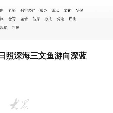
剧
直播
数字强省
帮办
观点
文化
V-IP
旅
教育
监管
智库
政法
党建
民生
观察
科技
—日照深海三文鱼游向深蓝