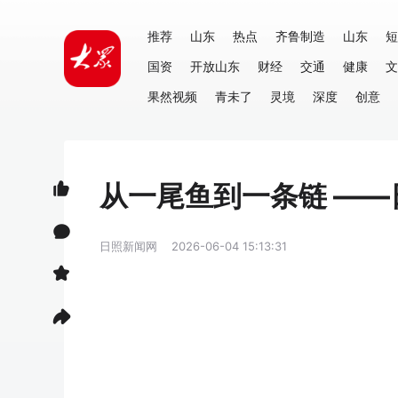
推荐
山东
热点
齐鲁制造
山东
短
国资
开放山东
财经
交通
健康
文
果然视频
青未了
灵境
深度
创意
从一尾鱼到一条链 —
日照新闻网
2026-06-04 15:13:31