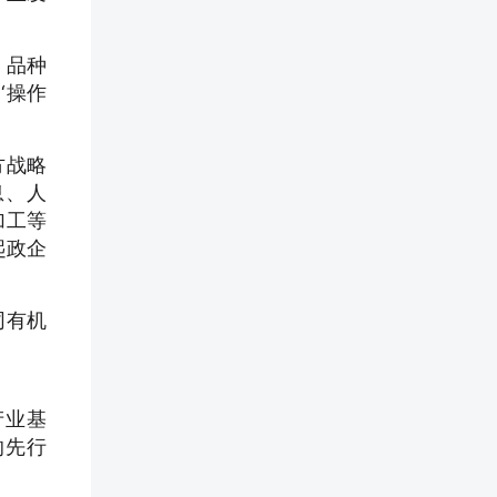
、品种
‘操作
方战略
息、人
加工等
起政企
同有机
产业基
的先行