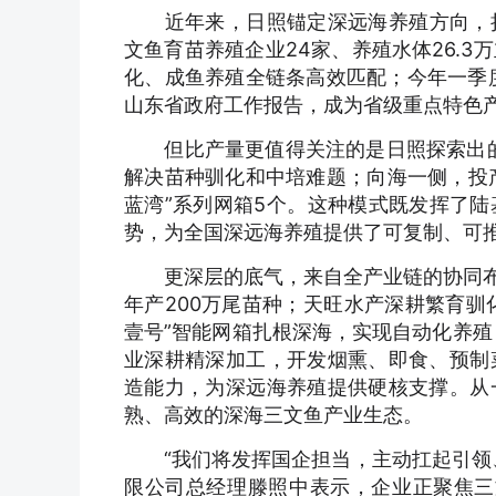
近年来，日照锚定深远海养殖方向，持
文鱼育苗养殖企业24家、养殖水体26.
化、成鱼养殖全链条高效匹配；今年一季度
山东省政府工作报告，成为省级重点特色
但比产量更值得关注的是日照探索出的“
解决苗种驯化和中培难题；向海一侧，投产
蓝湾”系列网箱5个。这种模式既发挥了
势，为全国深远海养殖提供了可复制、可推
更深层的底气，来自全产业链的协同布局
年产200万尾苗种；天旺水产深耕繁育驯
壹号”智能网箱扎根深海，实现自动化养殖
业深耕精深加工，开发烟熏、即食、预制
造能力，为深远海养殖提供硬核支撑。从
熟、高效的深海三文鱼产业生态。
“我们将发挥国企担当，主动扛起引领、
限公司总经理滕照中表示，企业正聚焦三