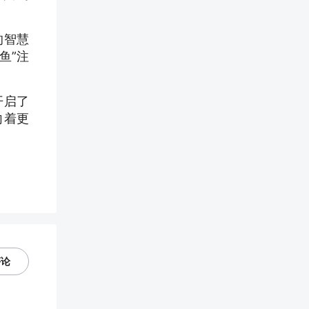
的智慧
鱼”注
开启了
向着更
评论