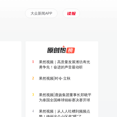
大众新闻APP
果然视频｜高质量发展潍坊寿光
1
勇争先！奋进的声音最动听
果然视频|时令·立秋
2
果然视频|鹿扬集团董事长郑晓平
3
为泰国全国棒球锦标赛决赛开球
果然视频｜从人人吐槽到频频点
4
赞！德州这个小区变“暖”了