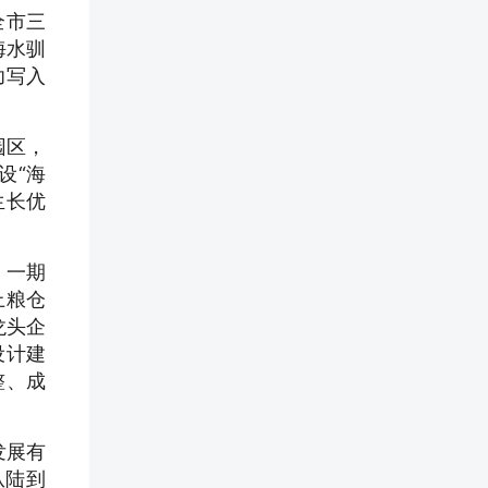
全市三
海水驯
功写入
园区，
设“海
生长优
，一期
上粮仓
龙头企
设计建
整、成
发展有
从陆到