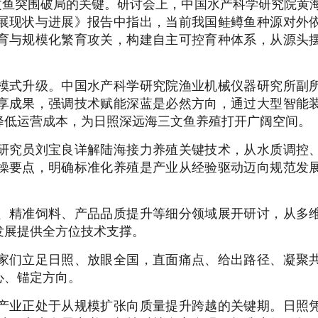
鱼突围破局的关键。研讨会上，中国水产科学研究院黄
展现状与进展》报告中指出，当前我国鲑鳟鱼种源对外
育与规模化繁育攻关，构建自主可控育种体系，从源头
式升级。中国水产科学研究院渔业机械仪器研究所副
享成果，强调技术赋能深蓝是必然方向，通过大型智能
降低运营成本，为日照深远海三文鱼养殖打开广阔空间。
究员刘宝良详解陆海接力养殖关键技术，从水质调控
操要点，明确标准化养殖是产业从经验驱动迈向规范发
精准饲料、产品品质提升等细分领域展开研讨，从多
发展提供全方位技术支撑。
们立足日照、放眼全国，直面痛点、给出路径、凝聚
心、锚定方向。
业正处于从规模扩张向质量提升跨越的关键期。日照