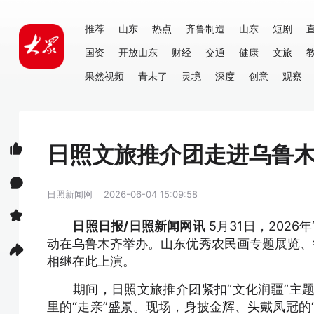
推荐
山东
热点
齐鲁制造
山东
短剧
国资
开放山东
财经
交通
健康
文旅
果然视频
青未了
灵境
深度
创意
观察
日照文旅推介团走进乌鲁
日照新闻网
2026-06-04 15:09:58
日照日报/日照新闻网讯
5月31日，202
动在乌鲁木齐举办。山东优秀农民画专题展览、
相继在此上演。
期间，日照文旅推介团紧扣“文化润疆”主题，依
里的“走亲”盛景。现场，身披金辉、头戴凤冠的