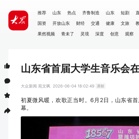
推荐
山东
热点
齐鲁制造
山东
短剧
国资
开放山东
财经
交通
健康
文旅
果然视频
青未了
灵境
深度
创意
观察
山东省首届大学生音乐会
大众新闻
苑文飒
2026-06-04 18:02:49
原创
初夏微风暖，欢歌正当时。6月2日，山东省
幕。