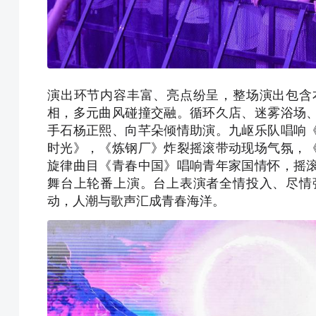
演出环节内容丰富、亮点纷呈，整场演出包含
相，多元曲风碰撞交融。循环久店、迷雾浴场
手石杨正熙、向芊朵倾情助演。九岖乐队唱响
时光》，《炼钢厂》炸裂摇滚带动现场气氛，
旋律曲目《青春中国》唱响青年家国情怀，摇
舞台上轮番上演。台上表演者全情投入、尽情
动，人潮与歌声汇成青春海洋。