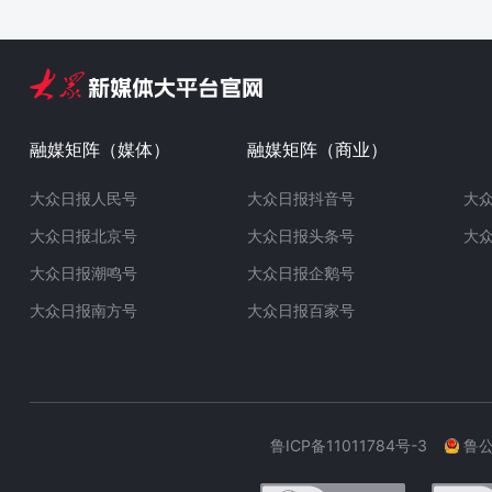
融媒矩阵（媒体）
融媒矩阵（商业）
大众日报人民号
大众日报抖音号
大
大众日报北京号
大众日报头条号
大
大众日报潮鸣号
大众日报企鹅号
大众日报南方号
大众日报百家号
鲁ICP备11011784号-3
鲁公网