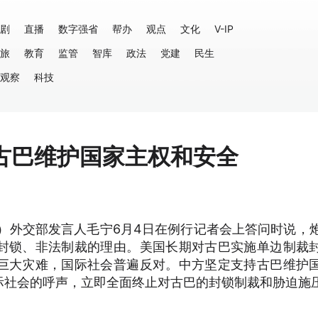
剧
直播
数字强省
帮办
观点
文化
V-IP
旅
教育
监管
智库
政法
党建
民生
观察
科技
古巴维护国家主权和安全
）外交部发言人毛宁6月4日在例行记者会上答问时说，
封锁、非法制裁的理由。美国长期对古巴实施单边制裁
巨大灾难，国际社会普遍反对。中方坚定支持古巴维护
际社会的呼声，立即全面终止对古巴的封锁制裁和胁迫施