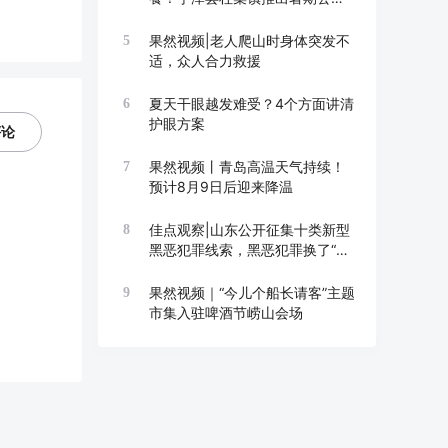
托管班
果然视频|老人爬山时身体突发不
5
适，众人合力救援
夏天干眼越发难受？4个方面讲清
6
护眼方案
评论
果然视频丨青岛高温天气持续！
7
预计8月9日后迎来降温
佳点观察|山东公开征集十类新型
8
黑恶犯罪线索，黑恶犯罪换了“马
甲”也要打
果然视频｜“今儿个船长请客”主题
9
市集入驻啤酒节崂山会场