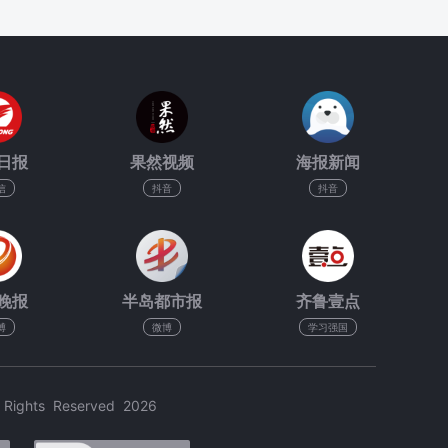
日报
果然视频
海报新闻
信
抖音
抖音
晚报
半岛都市报
齐鲁壹点
博
微博
学习强国
hts Reserved 2026