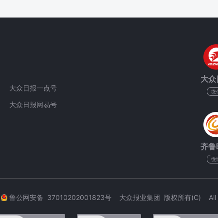
大众
大众日报一点号
微
大众日报网易号
齐鲁
微
3
鲁公网安备 37010202001823号 大众报业集团 版权所有(C) All Rig