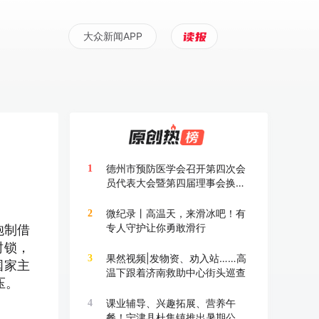
大众新闻APP
德州市预防医学会召开第四次会
1
员代表大会暨第四届理事会换届
大会
微纪录丨高温天，来滑冰吧！有
2
专人守护让你勇敢滑行
炮制借
封锁，
果然视频|发物资、劝入站……高
3
国家主
温下跟着济南救助中心街头巡查
压。
课业辅导、兴趣拓展、营养午
4
餐！宁津县杜集镇推出暑期公益