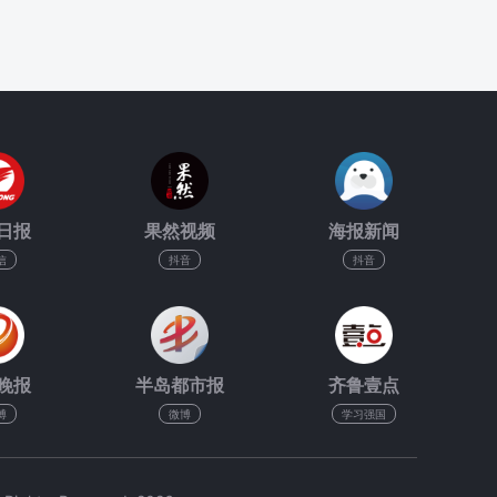
日报
果然视频
海报新闻
信
抖音
抖音
晚报
半岛都市报
齐鲁壹点
博
微博
学习强国