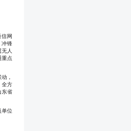
通信网
、冲锋
翼无人
通重点
联动，
，全方
山东省
员单位