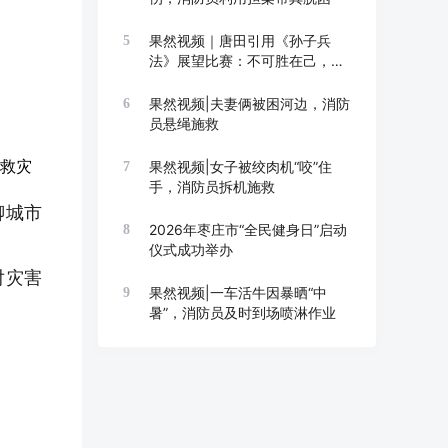
果然视频｜唐田引用《孙子兵
5
法》展望比赛：不可胜在己，可
胜在敌
果然视频|夫妻俩被困河边，消防
6
员悬绳施救
救灾
果然视频|女子被绞肉机“咬”住
7
手，消防员拆机施救
聊城市
2026年枣庄市“全民健身日”启动
8
仪式成功举办
对灾害
果然视频|一车活牛因暴晒“中
9
暑”，消防员及时到场喷淋作业