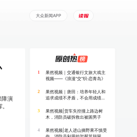
大众新闻APP
办
果然视频｜交通银行文旅大戏主
1
视频——《浪漫“交”织·恋青岛》
果然视频｜唐田：培养年轻人和
2
追求成绩不矛盾，不会用成绩换
保障演
成长
挥。
果然视频|货车失控撞上路边树
3
木，消防员破拆救出被困男子
果然视频|老人进山摘野果不慎受
4
伤，消防员利用担架帮其脱困