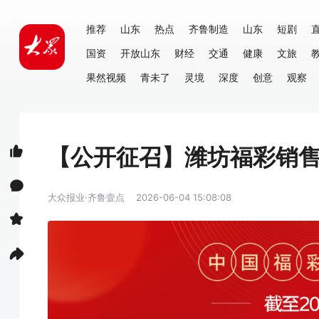
推荐
山东
热点
齐鲁制造
山东
短剧
国资
开放山东
财经
交通
健康
文旅
果然视频
青未了
灵境
深度
创意
观察
【公开征召】潍坊福彩销
大众报业·齐鲁壹点
2026-06-04 15:08:08