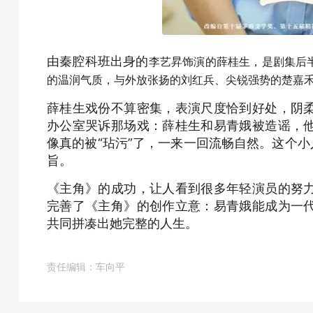
由秦腔科班出身的
李艺昇饰演的薛桂生，是剧集后
的温润气质，与外放张扬的刘红兵、尖锐强势的楚嘉
薛桂生戏份不算密集，表演尺度恰到好处，阴
办公室哭诉那场戏：薛桂生和易青娥被造谣，
像真的被“玷污”了，一来一回流畅自然。这个小
旨。
《主角》的成功，让人看到很多年轻演员的努
完善了《主角》的创作立意：易青娥能成为一
共同拼凑出她完整的人生。
责任编辑：车向平