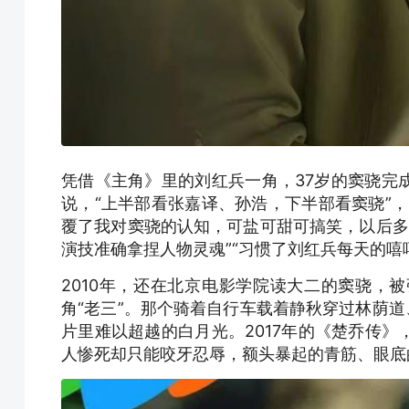
凭借《主角》里的刘红兵一角，37岁的窦骁完
说，“上半部看张嘉译、孙浩，下半部看窦骁”
覆了我对窦骁的认知，可盐可甜可搞笑，以后多接
演技准确拿捏人物灵魂”“习惯了刘红兵每天的嘻
2010年，还在北京电影学院读大二的窦骁，
角“老三”。那个骑着自行车载着静秋穿过林荫道
片里难以超越的白月光。2017年的《楚乔传
人惨死却只能咬牙忍辱，额头暴起的青筋、眼底