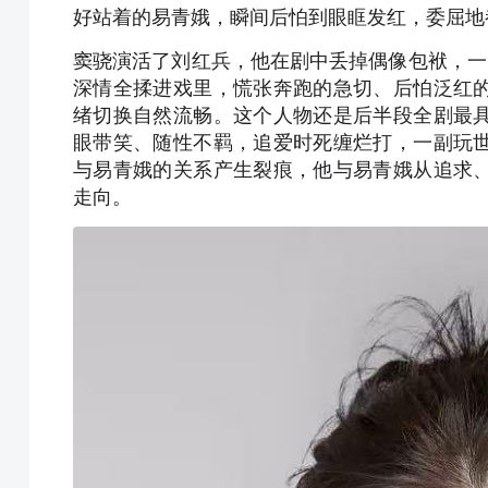
好站着的易青娥，瞬间后怕到眼眶发红，委屈地
窦骁演活了刘红兵，他在剧中丢掉偶像包袱，一
深情全揉进戏里，慌张奔跑的急切、后怕泛红
绪切换自然流畅。这个人物还是后半段全剧最
眼带笑、随性不羁，追爱时死缠烂打，一副玩
与易青娥的关系产生裂痕，他与易青娥从追求
走向。