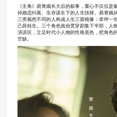
《主角》易青娥长大后的叙事，重心不仅仅是
掉婚恋纠葛、生存谋生下的人生抉择。易青娥
三类截然不同的人构成人生三面镜像：牵绊一
己薛桂生。三个角色戏份贯穿剧集下半部，人
演误区，立足时代小人物的性格底色，把角色
空缺。