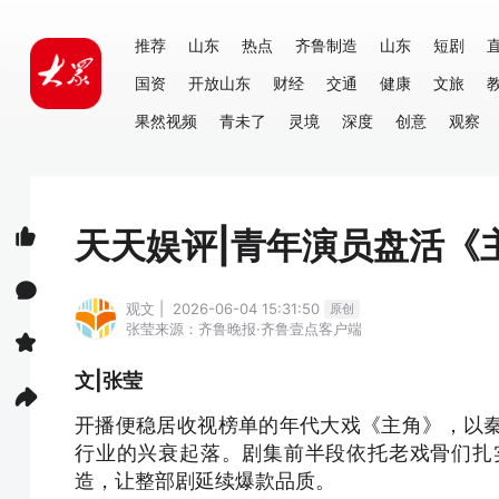
推荐
山东
热点
齐鲁制造
山东
短剧
国资
开放山东
财经
交通
健康
文旅
果然视频
青未了
灵境
深度
创意
观察
天天娱评|青年演员盘活《
观文 | 2026-06-04 15:31:50
原创
张莹
来源：齐鲁晚报·齐鲁壹点客户端
文|张莹
开播便稳居收视榜单的年代大戏《主角》，以
行业的兴衰起落。剧集前半段依托老戏骨们扎
造，让整部剧延续爆款品质。