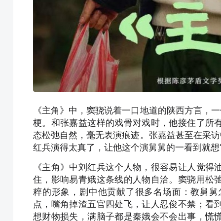
《主角》中，窦骁说着一口地道的陕西方言，一
梗。和张嘉益这样的戏骨对戏时，他接住了所
态松弛自然，毫无表演痕迹。张嘉益甚至在采访
红兵演得太真了，让他这个演舅舅的一看到就想“
《主角》中刘红兵这个人物，很容易让人觉得
住，影响易青娥这条线的人物自洽。窦骁用松
粹的形象，剧中他贡献了很多名场面：教舅舅
点，嘴角掉渣五官四处飞，让人忍俊不禁；看
想财物损失，满脑子都是秦娥会不会出事，慌