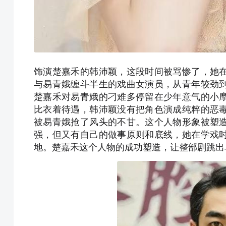
饰演楚嘉禾的韩沛颖，这段时间被骂惨了，她
与易青娥缠斗半生的戏曲女演员，从青年较劲
楚嘉禾对易青娥的刁难多停留在少年意气的小
比衣着待遇，韩沛颖没有把角色演成纯粹的恶
被易青娥抢了风头的不甘。这个人物形象被塑
强，但又有自己的做事原则和底线，她在学戏
地。楚嘉禾这个人物的成功塑造，让整部剧跳出