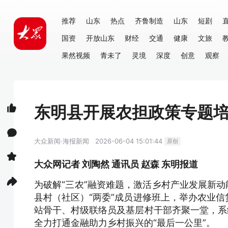
推荐
山东
热点
齐鲁制造
山东
短剧
国资
开放山东
财经
交通
健康
文旅
果然视频
青未了
灵境
深度
创意
观察
东明县开展农担政策专题培
大众新闻·海报新闻
2026-06-04 15:01:44
原创
大众网记者 刘陶然 通讯员 赵森 东明报道
为破解“三农”融资难题，激活乡村产业发展新动
县村（社区）“两委”成员进修班上，举办农业
站骨干、村级联络员及基层村干部齐聚一堂，系
全力打通金融助力乡村振兴的“最后一公里”。