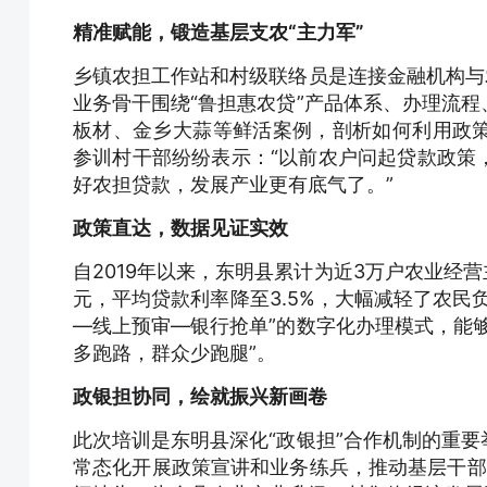
精准赋能，锻造基层支农“主力军”
乡镇农担工作站和村级联络员是连接金融机构与
业务骨干围绕“鲁担惠农贷”产品体系、办理流
板材、金乡大蒜等鲜活案例，剖析如何利用政
参训村干部纷纷表示：“以前农户问起贷款政策
好农担贷款，发展产业更有底气了。”
政策直达，数据见证实效
自2019年以来，东明县累计为近3万户农业经营
元，平均贷款利率降至3.5%，大幅减轻了农民
—线上预审—银行抢单”的数字化办理模式，能
多跑路，群众少跑腿”。
政银担协同，绘就振兴新画卷
此次培训是东明县深化“政银担”合作机制的重
常态化开展政策宣讲和业务练兵，推动基层干部从