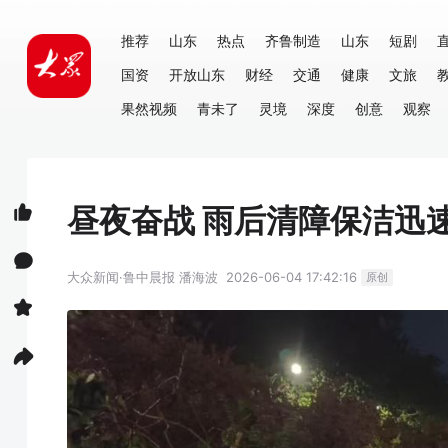
推荐
山东
热点
齐鲁制造
山东
短剧
国资
开放山东
财经
交通
健康
文旅
果然视频
青未了
灵境
深度
创意
观察
昼夜奋战 雨后清障保洁迅
大众新闻·鲁中晨报
潘海波
2026-06-04 17:42:16
原创